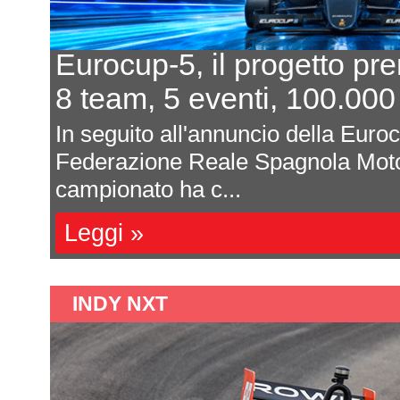
cup-5, il progetto prende form
am, 5 eventi, 100.000 euro al 
uito all'annuncio della Eurocup-5 da part
zione Reale Spagnola Motorsport (RFE
nato ha c...
 »
INDY NXT