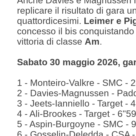
Anche Davies e Magnussen no
replicare il risultato di gara
quattordicesimi.
Leimer e Pi
concesso il bis conquistand
vittoria di classe
Am
.
Sabato 30 maggio 2026, gar
1 - Monteiro-Valkre - SMC - 24
2 - Davies-Magnussen - Pad
3 - Jeets-Ianniello - Target - 
4 - Ali-Brookes - Target - 6"5
5 - Aspin-Burgoyne - SMC - 
6 - Gosselin-Deledda - CSA 