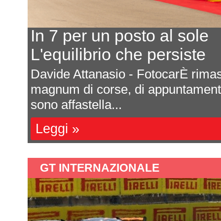
n 7 per un posto al sole
'equilibrio che persiste
vide Attanasio - FotocarÈ rimasta nas
gnum di corse, di appuntamenti e di em
no affastella...
eggi »
GT INTERNAZIONALE