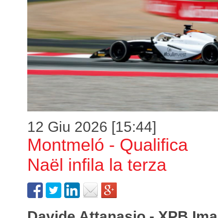
12 Giu 2026 [15:44]
Montmeló - Qualifica
Naël infila la terza
Davide Attanasio - XPB Im