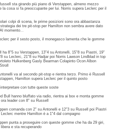
 Russell sta girando più piano di Verstappen, almeno mezzo
e la cosa si fa preoccupante per lui. Norris supera Leclerc per il
olari colpi di scena, le prime posizioni sono ora abbastanza
la strategia dei tre pit-stop per Hamilton non sembra avere dato
i. Al momento...
eclerc per il sesto posto, il monegasco lamenta che le gomme
ll ha 8"5 su Verstappen, 13"4 su Antonelli, 15"8 su Piastri, 19"
8 su Leclerc, 21"8 su Hadjar poi Norris Lawson Lindblad in top
ortoleto Hulkenberg Gasly Bearman Colapinto Ocon Albon
Stroll
Antonelli va al secondo pit-stop e rientra terzo. Primo è Russell
tappen, Hamilton supera Leclerc per il quinto posto
a interpretare con tutte queste soste
d Bull hanno bluffato via radio, rientra ai box e monta gomme
è ora leader con 8" su Russell
appen comanda con 2" su Antonelli e 12"3 su Russell poi Piastri
 Leclerc mentre Hamilton è a 1"4 dal compagno
tappen punta a proseguire con queste gomme che ha da 29 giri,
 libera e sta recuperando