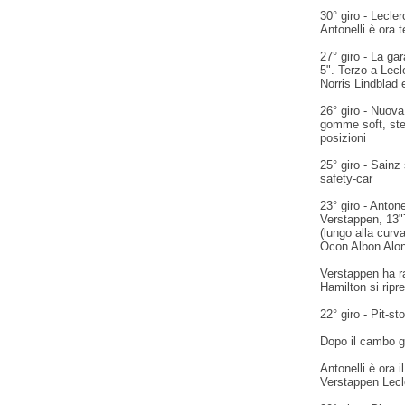
30° giro - Lecler
Antonelli è ora 
27° giro - La ga
5". Terzo a Lecl
Norris Lindblad
26° giro - Nuov
gomme soft, ste
posizioni
25° giro - Sainz s
safety-car
23° giro - Anton
Verstappen, 13"7
(lungo alla cur
Ocon Albon Alon
Verstappen ha r
Hamilton si ripr
22° giro - Pit-st
Dopo il cambo g
Antonelli è ora 
Verstappen Lecl