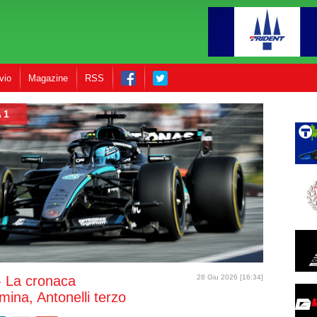
vio
Magazine
RSS
 1
- La cronaca
28 Giu 2026 [16:34]
mina, Antonelli terzo