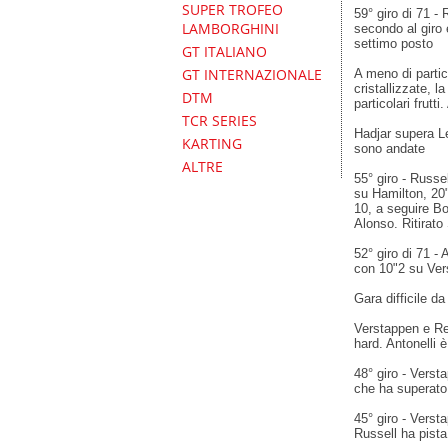
SUPER TROFEO
59° giro di 71 -
LAMBORGHINI
secondo al giro 
settimo posto
GT ITALIANO
GT INTERNAZIONALE
A meno di partic
cristallizzate, 
DTM
particolari frutt
TCR SERIES
Hadjar supera L
KARTING
sono andate
ALTRE
55° giro - Russe
su Hamilton, 20"
10, a seguire B
Alonso. Ritirato 
52° giro di 71 - 
con 10"2 su Vers
Gara difficile d
Verstappen e Re
hard. Antonelli 
48° giro - Verst
che ha superato
45° giro - Vers
Russell ha pista