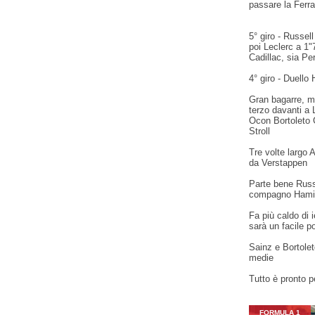
passare la Ferra
5° giro - Russel
poi Leclerc a 1"
Cadillac, sia Pe
4° giro - Duello
Gran bagarre, m
terzo davanti a 
Ocon Bortoleto 
Stroll
Tre volte largo 
da Verstappen
Parte bene Russe
compagno Hami
Fa più caldo di i
sarà un facile p
Sainz e Bortolet
medie
Tutto è pronto pe
FORMULA 1