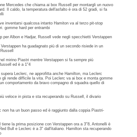
ione Mercedes che chiama ai box Russell per montargli un nuovo
. Il caldo, la temperatura dell'asfalto è ora di 52 gradi, si fa
lli
e inventarsi qualcosa intanto Hamiton va al terzo pit-stop
ri. gomme hard per entrambi
top per Albon e Hadjar, Russell vede negli specchietti Verstappen
i Verstappen ha guadagnato più di un secondo risiede in un
 Russell
el mirino Piastri mentre Verstappen si fa sempre più
ussell ed è a 1"4
ri supera Leclerc, ne approfitta anche Hamilton, ma Leclerc
 gli rende difficile la vita. Poi Leclerc va ai box e monta gomme
 un comportamento da bravo compagno di squadra quello di
più veloce in pista e sta recuperando su Russell, il divario
rc non ha un buon passo ed è raggiunto dalla coppia Piastri-
l tiene la prima posizione con Verstappen ora a 3"8, Antonelli è
 Red Bull e Leclerc è a 3" dall'italiano. Hamilton sta recuperando
o