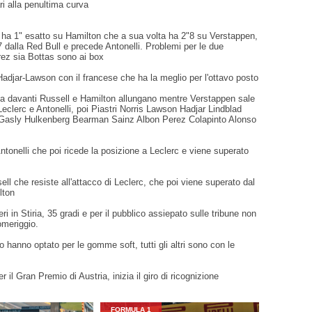
ri alla penultima curva
l ha 1" esatto su Hamilton che a sua volta ha 2"8 su Verstappen,
7 dalla Red Bull e precede Antonelli. Problemi per le due
rez sia Bottas sono ai box
 Hadjar-Lawson con il francese che ha la meglio per l'ottavo posto
a davanti Russell e Hamilton allungano mentre Verstappen sale
Leclerc e Antonelli, poi Piastri Norris Lawson Hadjar Lindblad
Gasly Hulkenberg Bearman Sainz Albon Perez Colapinto Alonso
Antonelli che poi ricede la posizione a Leclerc e viene superato
ll che resiste all'attacco di Leclerc, che poi viene superato dal
lton
eri in Stiria, 35 gradi e per il pubblico assiepato sulle tribune non
omeriggio.
o hanno optato per le gomme soft, tutti gli altri sono con le
r il Gran Premio di Austria, inizia il giro di ricognizione
FORMULA 1