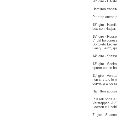
20° giro - Pit-st
Hamilton transit
Pit-stop anche 
18° giro - Hamil
box con Hadjar,
15° giro - Russe
5" dal bolognese
Bortoleto Lecle
Gasly Sainz, qu
14° giro - Stes
13° giro - Scelt
riparte con le ha
11° giro - Vers
non ci sta e lo r
curve, grande s
Hamilton accusa
Russell porta a 
Verstappen. A 3"
Lawson e Lindbl
7° giro - Si acce