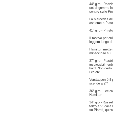
44° giro - Reaz
set di gomme hard
sentire sulle Pire
La Mercedes dev
assieme a Piast
41° giro - Pit-s
Il motivo per cu
leggero lungo di
Hamilton mette n
minaccioso su R
37° giro - Piast
inspiegabilmente
hard. Non certo
Leclerc
Verstappen è il 
scende a 2"4
36° giro - Lecle
Hamilton
34° gro - Russel
terzo a 9" dalla
su Piastri, quint