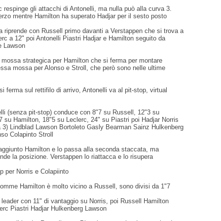
c respinge gli attacchi di Antonelli, ma nulla può alla curva 3.
terzo mentre Hamilton ha superato Hadjar per il sesto posto
ra riprende con Russell primo davanti a Verstappen che si trova a
erc a 12" poi Antonelli Piastri Hadjar e Hamilton seguito da
 e Lawson
a mossa strategica per Hamilton che si ferma per montare
ssa mossa per Alonso e Stroll, che però sono nelle ultime
i ferma sul rettifilo di arrivo, Antonelli va al pit-stop, virtual
elli (senza pit-stop) conduce con 8"7 su Russell, 12"3 su
 su Hamilton, 18"5 su Leclerc, 24" su Piastri poi Hadjar Norris
va 3) Lindblad Lawson Bortoleto Gasly Bearman Sainz Hulkenberg
so Colapinto Stroll
aggiunto Hamilton e lo passa alla seconda staccata, ma
ende la posizione. Verstappen lo riattacca e lo risupera
op per Norris e Colapiinto
omme Hamilton è molto vicino a Russell, sono divisi da 1"7
il leader con 11" di vantaggio su Norris, poi Russell Hamilton
erc Piastri Hadjar Hulkenberg Lawson