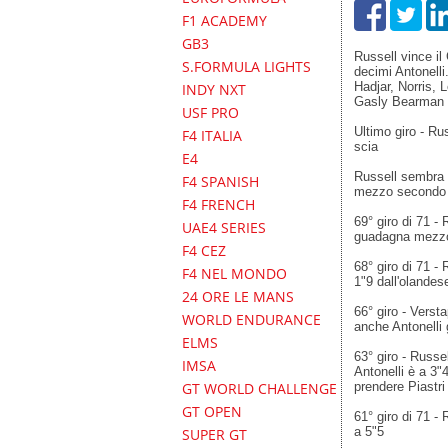
F1 ACADEMY
GB3
Russell vince i
S.FORMULA LIGHTS
decimi Antonelli
Hadjar, Norris, 
INDY NXT
Gasly Bearman 
USF PRO
Ultimo giro - R
F4 ITALIA
scia
E4
Russell sembra g
F4 SPANISH
mezzo secondo
F4 FRENCH
69° giro di 71 
UAE4 SERIES
guadagna mezzo
F4 CEZ
68° giro di 71 - 
F4 NEL MONDO
1"9 dall'olandes
24 ORE LE MANS
66° giro - Verst
WORLD ENDURANCE
anche Antonelli
ELMS
63° giro - Russe
IMSA
Antonelli è a 3"
prendere Piastri
GT WORLD CHALLENGE
GT OPEN
61° giro di 71 -
a 5"5
SUPER GT