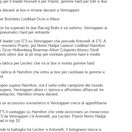
op per il leader Russell e per Piastri, gomme hard per tutti e due
a davanti ai box e rimane davanti a Verstappen
per Bortoleto Lindblad Ocon e Albon
ton ha superato le due Racing Bulls e va settimo, Verstappen ai
 pneumatici hard per entrambi
ll leader con 5"3 su Verstappen che precede Antonelli di 1"5. A
 troviamo Piastri, poi Norris Hadjar Lawson Lindblad Hamilton
rc Ocon Hulkenberg Bearman Albon Colapinto Alonso Stroll
esti ultimi due al pit-stop per montare gomme hard e medie
sa tattica per Leclerc che va ai box e monta gomme hard
a tattica di Hamilton che entra ai box per cambiare le gomme e
rd
tappen supera Hamilton, ma il sette volte campione del mondo
isupera. Verstappen allora ci riprova e affrontano affiancati tre
pettacolo, Hamilton rimane davanti
 un eccessivo sovrasterzo e Verstappen cerca di approfittarne
2"5 il vantaggio su Hamilton che vede avvicinarsi un minaccioso
3 da Verstappen c'è Antonelli, poi Leclerc Piastri Norris Hadjar
ad in top 10.
nde la battaglia tra Leclerc e Antonelli, il bolognese riesce a