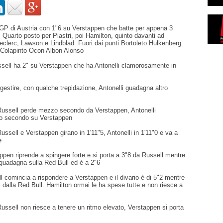
l GP di Austria con 1"6 su Verstappen che batte per appena 3
. Quarto posto per Piastri, poi Hamilton, quinto davanti ad
Leclerc, Lawson e Lindblad. Fuori dai punti Bortoleto Hulkenberg
Colapinto Ocon Albon Alonso
ussell ha 2" su Verstappen che ha Antonelli clamorosamente in
estire, con qualche trepidazione, Antonelli guadagna altro
- Russell perde mezzo secondo da Verstappen, Antonelli
 secondo su Verstappen
Russell e Verstappen girano in 1'11"5, Antonelli in 1'11"0 e va a
e
appen riprende a spingere forte e si porta a 3"8 da Russell mentre
 guadagna sulla Red Bull ed è a 2"6
ll comincia a rispondere a Verstappen e il divario è di 5"2 mentre
4 dalla Red Bull. Hamilton ormai le ha spese tutte e non riesce a
 Russell non riesce a tenere un ritmo elevato, Verstappen si porta