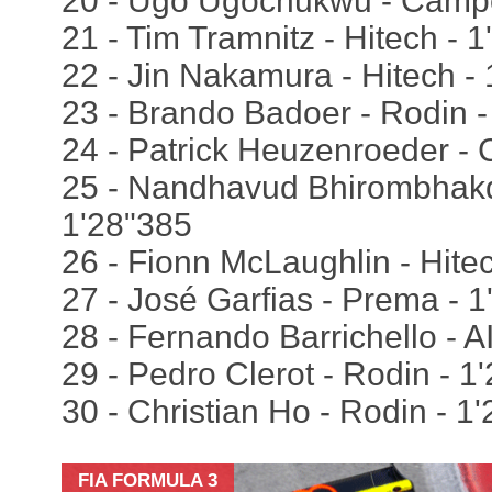
20 - Ugo Ugochukwu - Campo
21 - Tim Tramnitz - Hitech - 
22 - Jin Nakamura - Hitech -
23 - Brando Badoer - Rodin -
24 - Patrick Heuzenroeder -
25 - Nandhavud Bhirombhakd
1'28"385
26 - Fionn McLaughlin - Hite
27 - José Garfias - Prema - 
28 - Fernando Barrichello - A
29 - Pedro Clerot - Rodin - 1
30 - Christian Ho - Rodin - 1
FIA FORMULA 3