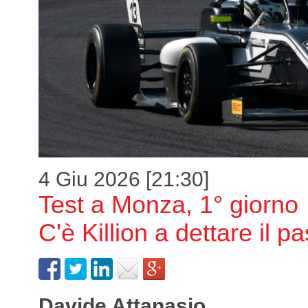
4 Giu 2026 [21:30]
Test a Monza, 1° giorno
C'è Killion a dettare il p
Davide Attanasio