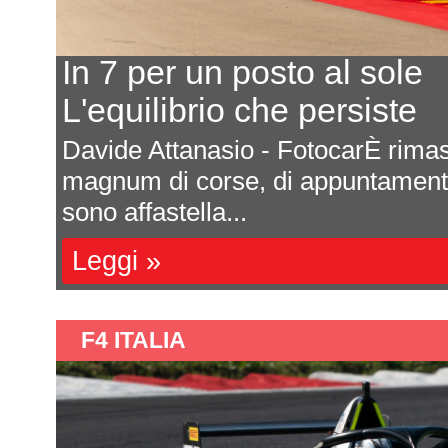
Ecco il calendario 2027
Ultima prova a Montmelò
are
Saranno sette appuntamenti tutti da
e si
Formula 4 italiana 2027. La ricca s
una impor...
Leggi »
F4 ITALIA