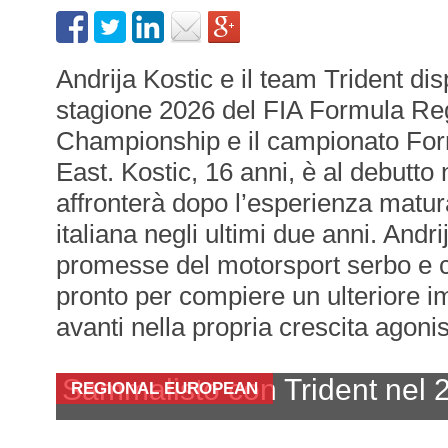
Andrija Kostic e il team Trident d
stagione 2026 del FIA Formula Re
Championship e il campionato For
East. Kostic, 16 anni, è al debutto
affronterà dopo l’esperienza matur
italiana negli ultimi due anni. Andri
promesse del motorsport serbo e c
pronto per compiere un ulteriore i
avanti nella propria crescita agonis
Sammalisto con Trident nel 
REGIONAL EUROPEAN