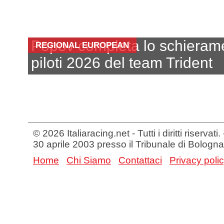
Popov completa lo schieram
REGIONAL EUROPEAN
piloti 2026 del team Trident
© 2026 Italiaracing.net - Tutti i diritti riservat
30 aprile 2003 presso il Tribunale di Bologna
Home
Chi Siamo
Contattaci
Privacy poli