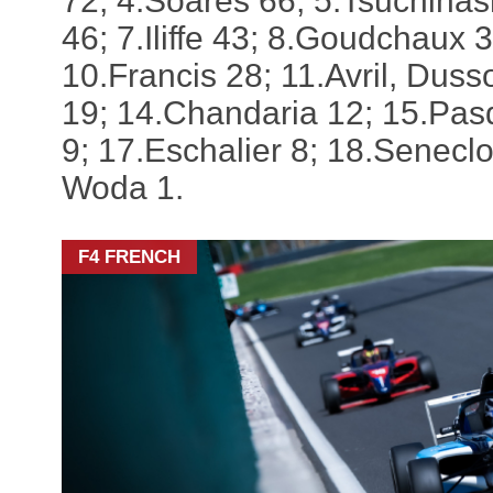
72; 4.Soares 66; 5.Tsuchiha
46; 7.Iliffe 43; 8.Goudchaux 
10.Francis 28; 11.Avril, Dus
19; 14.Chandaria 12; 15.Pasq
9; 17.Eschalier 8; 18.Seneclo
Woda 1.
F4 FRENCH