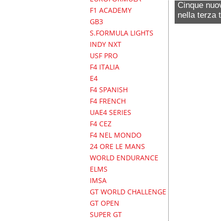
Cinque nuovi
F1 ACADEMY
nella terza 
GB3
S.FORMULA LIGHTS
INDY NXT
USF PRO
F4 ITALIA
E4
F4 SPANISH
F4 FRENCH
UAE4 SERIES
F4 CEZ
F4 NEL MONDO
24 ORE LE MANS
WORLD ENDURANCE
ELMS
IMSA
GT WORLD CHALLENGE
GT OPEN
SUPER GT