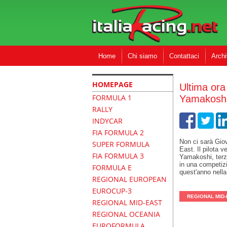
Home
Chi siamo
Contattaci
Archi
REGIONAL
HOMEPAGE
Ultima ora
FORMULA 1
Yamakoshi
RALLY
INDYCAR
FIA FORMULA 2
Non ci sarà Gio
SUPER FORMULA
East. Il pilota 
FIA FORMULA 3
Yamakoshi, terzo
in una competizi
FORMULA E
quest'anno nell
REGIONAL EUROPEAN
EUROCUP-3
REGIONAL MID
REGIONAL MID-EAST
REGIONAL OCEANIA
EUROFORMULA