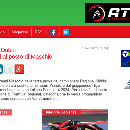
vio
Magazine
RSS
 MID-EAST
 Dubai
6 Feb 2025 [18:38]
 al posto di Maschio
vanni Maschio nella terza prova del campionato Regional Middle
veneto sarà sostituito nel team Pinnalcle dal giapponese Hiyu
 nel campionato italiano Formula 4 2024. Per lui sarà il debutto
one di Formula Regional, categoria che lo vedrà protagonista
a serie europea con Van Amersfoort.
-EAST
REGIONAL MID-EAST