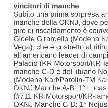
vincitori di manche
Subito una prima sorpresa ar
manche della OKNJ, dove per
giro di riscaldamento è coinv
Gioele Girardello (Modena Ka
Vega), che è costretto al riti
all’americano leader di camp
Palacio (KR Motorsport/KR-I
manche C-D è del lituano Noj
(Modena Kart/Parolin-TM Kart
OKNJ Manche A-B: 1° Lucas 
(#711 KR Motorsport/KR-Iam
OKNJ Manche C-D: 1° Nojus 