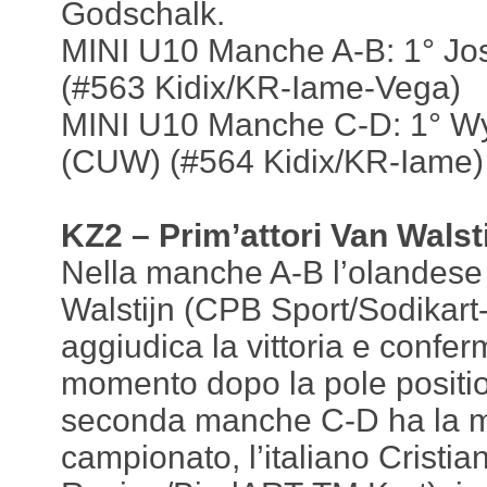
Godschalk.
MINI U10 Manche A-B: 1° J
(#563 Kidix/KR-Iame-Vega)
MINI U10 Manche C-D: 1° W
(CUW) (#564 Kidix/KR-Iame)
KZ2 – Prim’attori Van Walst
Nella manche A-B l’olandes
Walstijn (CPB Sport/Sodikart
aggiudica la vittoria e confer
momento dopo la pole positio
seconda manche C-D ha la meg
campionato, l’italiano Cristi