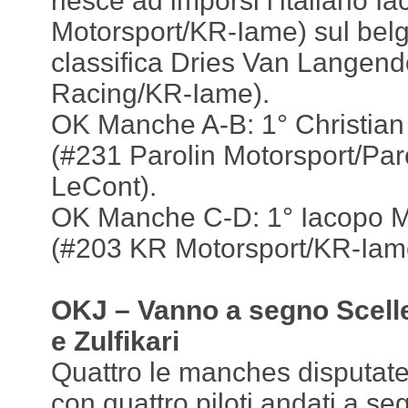
riesce ad imporsi l’italiano 
Motorsport/KR-Iame) sul belg
classifica Dries Van Langen
Racing/KR-Iame).
OK Manche A-B: 1° Christian
(#231 Parolin Motorsport/Par
LeCont).
OK Manche C-D: 1° Iacopo Ma
(#203 KR Motorsport/KR-Iam
OKJ – Vanno a segno Scell
e Zulfikari
Quattro le manches disputate
con quattro piloti andati a s