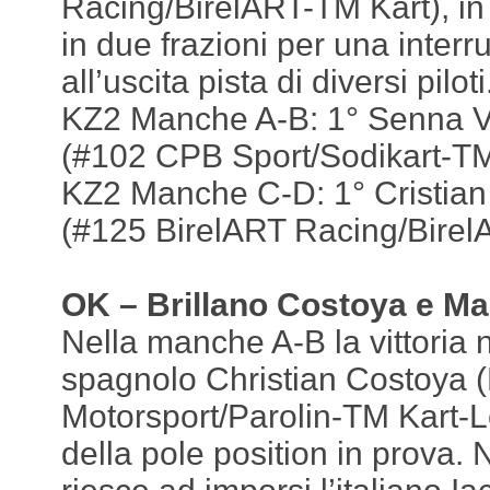
Racing/BirelART-TM Kart), in
in due frazioni per una interr
all’uscita pista di diversi piloti
KZ2 Manche A-B: 1° Senna V
(#102 CPB Sport/Sodikart-TM
KZ2 Manche C-D: 1° Cristian 
(#125 BirelART Racing/Birel
OK – Brillano Costoya e Ma
Nella manche A-B la vittoria 
spagnolo Christian Costoya (
Motorsport/Parolin-TM Kart-L
della pole position in prova