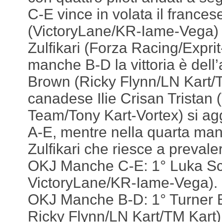
C-E vince in volata il france
(VictoryLane/KR-Iame-Vega) 
Zulfikari (Forza Racing/Exprit
manche B-D la vittoria è del
Brown (Ricky Flynn/LN Kart/T
canadese Ilie Crisan Tristan 
Team/Tony Kart-Vortex) si a
A-E, mentre nella quarta ma
Zulfikari che riesce a prevale
OKJ Manche C-E: 1° Luka Sc
VictoryLane/KR-Iame-Vega).
OKJ Manche B-D: 1° Turner 
Ricky Flynn/LN Kart/TM Kart)