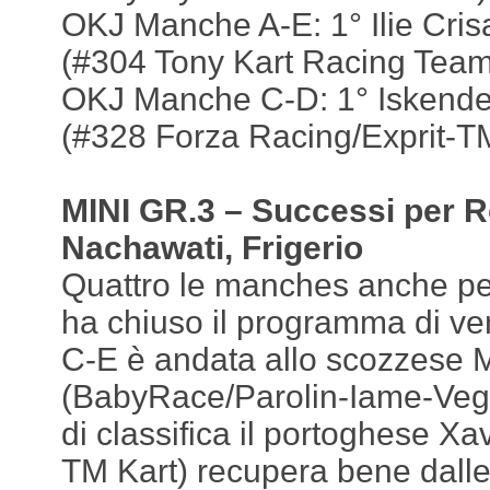
OKJ Manche A-E: 1° Ilie Cris
(#304 Tony Kart Racing Team/
OKJ Manche C-D: 1° Iskender
(#328 Forza Racing/Exprit-TM
MINI GR.3 – Successi per R
Nachawati, Frigerio
Quattro le manches anche per
ha chiuso il programma di v
C-E è andata allo scozzese
(BabyRace/Parolin-Iame-Vega)
di classifica il portoghese X
TM Kart) recupera bene dalle 