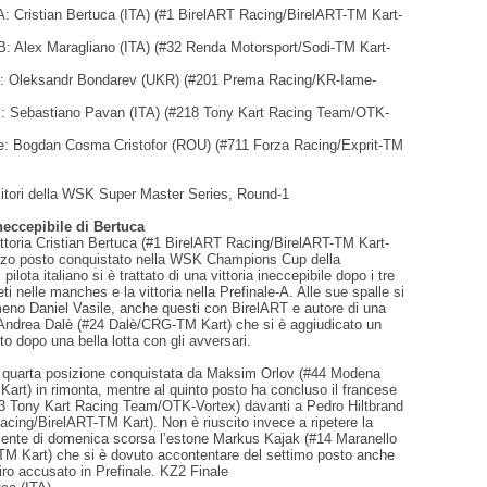
A: Cristian Bertuca (ITA) (#1 BirelART Racing/BirelART-TM Kart-
 B: Alex Maragliano (ITA) (#32 Renda Motorsport/Sodi-TM Kart-
 A: Oleksandr Bondarev (UKR) (#201 Prema Racing/KR-Iame-
B: Sebastiano Pavan (ITA) (#218 Tony Kart Racing Team/OTK-
e: Bogdan Cosma Cristofor (ROU) (#711 Forza Racing/Exprit-TM
ncitori della WSK Super Master Series, Round-1
ineccepibile di Bertuca
vittoria Cristian Bertuca (#1 BirelART Racing/BirelART-TM Kart-
erzo posto conquistato nella WSK Champions Cup della
 pilota italiano si è trattato di una vittoria ineccepibile dopo i tre
i nelle manches e la vittoria nella Prefinale-A. Alle sue spalle si
meno Daniel Vasile, anche questi con BirelART e autore di una
 Andrea Dalè (#24 Dalè/CRG-TM Kart) che si è aggiudicato un
to dopo una bella lotta con gli avversari.
 quarta posizione conquistata da Maksim Orlov (#44 Modena
Kart) in rimonta, mentre al quinto posto ha concluso il francese
33 Tony Kart Racing Team/OTK-Vortex) davanti a Pedro Hiltbrand
cing/BirelART-TM Kart). Non è riuscito invece a ripetere la
cente di domenica scorsa l’estone Markus Kajak (#14 Maranello
M Kart) che si è dovuto accontentare del settimo posto anche
tiro accusato in Prefinale. KZ2 Finale