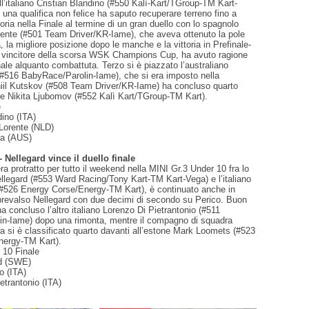
l’italiano Cristian Blandino (#550 Kalì-Kart/TGroup-TM Kart-
una qualifica non felice ha saputo recuperare terreno fino a
ttoria nella Finale al termine di un gran duello con lo spagnolo
rente (#501 Team Driver/KR-Iame), che aveva ottenuto la pole
, la migliore posizione dopo le manche e la vittoria in Prefinale-
à vincitore della scorsa WSK Champions Cup, ha avuto ragione
nale alquanto combattuta. Terzo si è piazzato l’australiano
 (#516 BabyRace/Parolin-Iame), che si era imposto nella
niil Kutskov (#508 Team Driver/KR-Iame) ha concluso quarto
one Nikita Ljubomov (#552 Kalì Kart/TGroup-TM Kart).
e
dino (ITA)
 Lorente (NLD)
ja (AUS)
 Nellegard vince il duello finale
era protratto per tutto il weekend nella MINI Gr.3 Under 10 fra lo
llegard (#553 Ward Racing/Tony Kart-TM Kart-Vega) e l’italiano
(#526 Energy Corse/Energy-TM Kart), è continuato anche in
 prevalso Nellegard con due decimi di secondo su Perico. Buon
ha concluso l’altro italiano Lorenzo Di Pietrantonio (#511
n-Iame) dopo una rimonta, mentre il compagno di squadra
 si è classificato quarto davanti all’estone Mark Loomets (#523
nergy-TM Kart).
 10 Finale
rd (SWE)
o (ITA)
etrantonio (ITA)