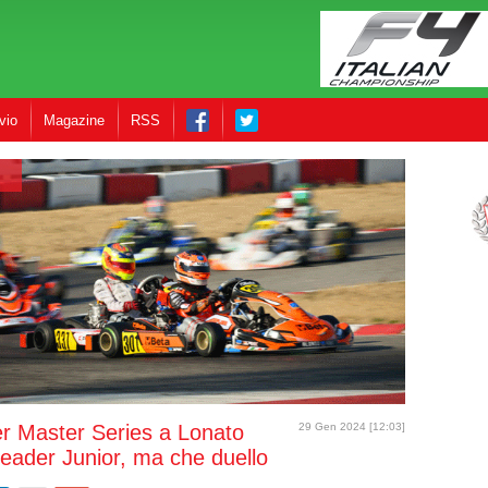
vio
Magazine
RSS
 Master Series a Lonato
29 Gen 2024 [12:03]
leader Junior, ma che duello