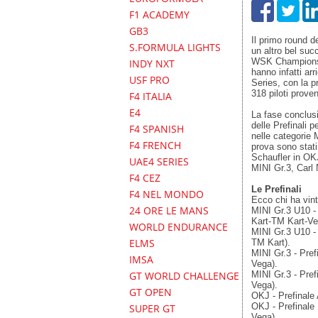
F1 ACADEMY
GB3
Il primo round 
S.FORMULA LIGHTS
un altro bel suc
WSK Champions C
INDY NXT
hanno infatti ar
USF PRO
Series, con la pr
318 piloti prove
F4 ITALIA
E4
La fase conclus
delle Prefinali pe
F4 SPANISH
nelle categorie 
F4 FRENCH
prova sono stat
Schaufler in OK
UAE4 SERIES
MINI Gr.3, Carl 
F4 CEZ
Le Prefinali
F4 NEL MONDO
Ecco chi ha vint
24 ORE LE MANS
MINI Gr.3 U10 -
Kart-TM Kart-Ve
WORLD ENDURANCE
MINI Gr.3 U10 -
ELMS
TM Kart).
MINI Gr.3 - Pre
IMSA
Vega).
MINI Gr.3 - Pre
GT WORLD CHALLENGE
Vega).
GT OPEN
OKJ - Prefinale
OKJ - Prefinale
SUPER GT
Vega).