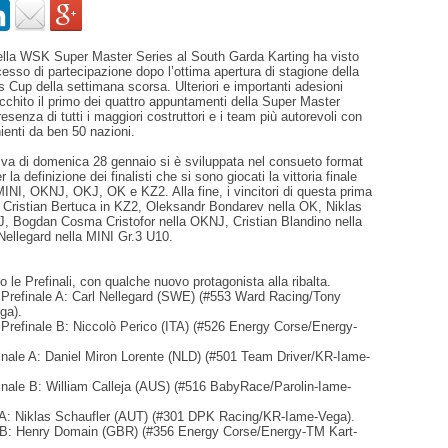
della WSK Super Master Series al South Garda Karting ha visto
cesso di partecipazione dopo l’ottima apertura di stagione della
up della settimana scorsa. Ulteriori e importanti adesioni
ricchito il primo dei quattro appuntamenti della Super Master
esenza di tutti i maggiori costruttori e i team più autorevoli con
nienti da ben 50 nazioni.
iva di domenica 28 gennaio si è sviluppata nel consueto format
r la definizione dei finalisti che si sono giocati la vittoria finale
MINI, OKNJ, OKJ, OK e KZ2. Alla fine, i vincitori di questa prima
i Cristian Bertuca in KZ2, Oleksandr Bondarev nella OK, Niklas
J, Bogdan Cosma Cristofor nella OKNJ, Cristian Blandino nella
Nellegard nella MINI Gr.3 U10.
o le Prefinali, con qualche nuovo protagonista alla ribalta.
 Prefinale A: Carl Nellegard (SWE) (#553 Ward Racing/Tony
ga).
 Prefinale B: Niccolò Perico (ITA) (#526 Energy Corse/Energy-
finale A: Daniel Miron Lorente (NLD) (#501 Team Driver/KR-Iame-
finale B: William Calleja (AUS) (#516 BabyRace/Parolin-Iame-
 A: Niklas Schaufler (AUT) (#301 DPK Racing/KR-Iame-Vega).
 B: Henry Domain (GBR) (#356 Energy Corse/Energy-TM Kart-