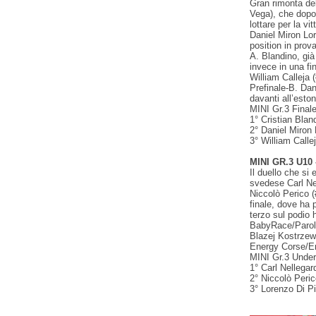
Gran rimonta del
Vega), che dopo 
lottare per la vi
Daniel Miron Lo
position in prova
A. Blandino, gi
invece in una fi
William Calleja
Prefinale-B. Da
davanti all’est
MINI Gr.3 Final
1° Cristian Blan
2° Daniel Miron
3° William Calle
MINI GR.3 U10 -
Il duello che si 
svedese Carl Ne
Niccolò Perico 
finale, dove ha
terzo sul podio 
BabyRace/Paroli
Blazej Kostrzewa
Energy Corse/E
MINI Gr.3 Under
1° Carl Nellega
2° Niccolò Peric
3° Lorenzo Di Pi