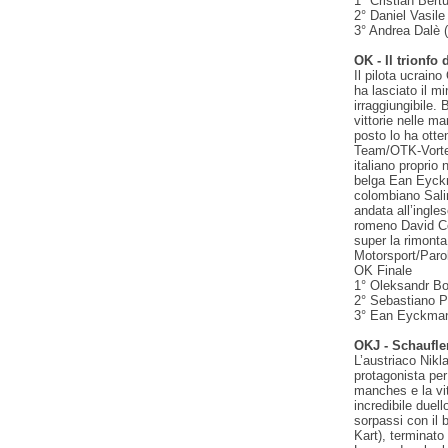
1° Cristian Bert
2° Daniel Vasil
3° Andrea Dalè 
OK - Il trionfo
Il pilota ucrai
ha lasciato il m
irraggiungibile. 
vittorie nelle ma
posto lo ha ott
Team/OTK-Vortex)
italiano proprio 
belga Ean Eyck
colombiano Sali
andata all’ingle
romeno David C
super la rimont
Motorsport/Paro
OK Finale
1° Oleksandr B
2° Sebastiano P
3° Ean Eyckma
OKJ - Schaufle
L’austriaco Nik
protagonista per
manches e la vit
incredibile duell
sorpassi con il
Kart), terminato