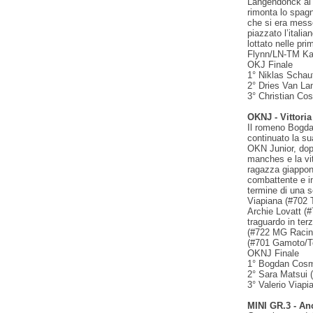
Langendonck al 
rimonta lo spag
che si era messo
piazzato l’ital
lottato nelle pri
Flynn/LN-TM Kar
OKJ Finale
1° Niklas Schau
2° Dries Van L
3° Christian Co
OKNJ - Vittoria
Il romeno Bogda
continuato la su
OKN Junior, dopo
manches e la vit
ragazza giappon
combattente e in
termine di una se
Viapiana (#702 T
Archie Lovatt (#
traguardo in ter
(#722 MG Racing 
(#701 Gamoto/T
OKNJ Finale
1° Bogdan Cosm
2° Sara Matsui 
3° Valerio Viapi
MINI GR.3 - An