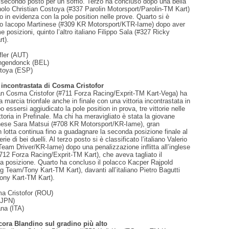
secondo posto per un soffio. Terzo ha concluso dopo una bella
nolo Christian Costoya (#337 Parolin Motorsport/Parolin-TM Kart)
 in evidenza con la pole position nelle prove. Quarto si è
iano Iacopo Martinese (#309 KR Motorsport/KTR-Iame) dopo aver
me posizioni, quinto l’altro italiano Filippo Sala (#327 Ricky
t).
fler (AUT)
angendonck (BEL)
stoya (ESP)
 incontrastata di Cosma Cristofor
n Cosma Cristofor (#711 Forza Racing/Exprit-TM Kart-Vega) ha
a marcia trionfale anche in finale con una vittoria incontrastata in
 essersi aggiudicato la pole position in prova, tre vittorie nelle
toria in Prefinale. Ma chi ha meravigliato è stata la giovane
ese Sara Matsui (#708 KR Motorsport/KR-Iame), gran
 lotta continua fino a guadagnare la seconda posizione finale al
rie di bei duelli. Al terzo posto si è classificato l’italiano Valerio
eam Driver/KR-Iame) dopo una penalizzazione inflitta all’inglese
712 Forza Racing/Exprit-TM Kart), che aveva tagliato il
za posizione. Quarto ha concluso il polacco Kacper Rajpold
Team/Tony Kart-TM Kart), davanti all’italiano Pietro Bagutti
ony Kart-TM Kart).
a Cristofor (ROU)
(JPN)
ana (ITA)
cora Blandino sul gradino più alto