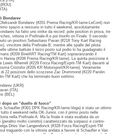
uca (ITA)
e (ROU)
(ITA)
 di Bondarev
no Oleksandr Bondarev (#201 Prema Racing/KR-Iame-LeCont) non
inimo spazio a nessuno in tutto il weekend, assolutamente
Bondarev ha fatto uno strike da record: pole position in prova, tre
nches, vittoria in Prefinale-A e poi trionfo on Finale. Il secondo
enuto un positivo Sebastiano Pavan (#218 Tony Kart Racing
, vincitore della Prefinale-B, mentre alle spalle del pilota
nelle ultime battute il terzo posto sul podio lo ha guadagnato il
mans (#209 BirelART Racing/TM Kart) sopravanzando il
m Hanna (#208 Prema Racing/KR-Iame). La quinta posizione è
se Lewis Wherrell (#229 Forza Racing/Exprit-TM Kart) davanti al
osma Cristofor (#205 KR Motorsport/KR-Iame). Veramente
a di 22 posizioni dello scozzese Zac Drummond (#220 Parolin
lin-TM Kart) che ha terminato buon settimo.
ondarev (UKR)
avan (ITA)
ns (BEL)
r dopo un “duello di fuoco”
las Schaufler (#301 DPK Racing/KR-Iame-Vega) è stato un ottimo
 tutto il weekend nella OK-Junior, con il primo posto nelle
toria nella Prefinale-A. Ma la finale è stata esaltata da un
o (peraltro molto corretto) caratterizzato da sorpassi e contro-
 belga Dries Van Langendonck (#328 Forza Racing/Exprit-TM
 sul traguardo con la vittoria andata a favore di Schaufler e Van