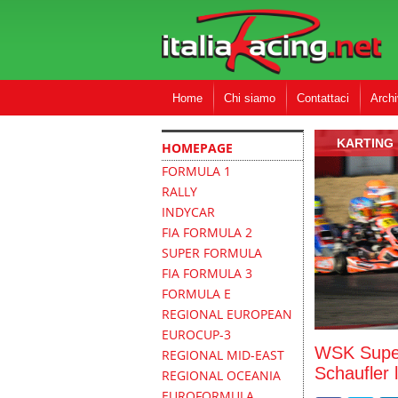
Home
Chi siamo
Contattaci
Archi
KARTING
HOMEPAGE
FORMULA 1
RALLY
INDYCAR
FIA FORMULA 2
SUPER FORMULA
FIA FORMULA 3
FORMULA E
REGIONAL EUROPEAN
EUROCUP-3
WSK Super
REGIONAL MID-EAST
Schaufler 
REGIONAL OCEANIA
EUROFORMULA