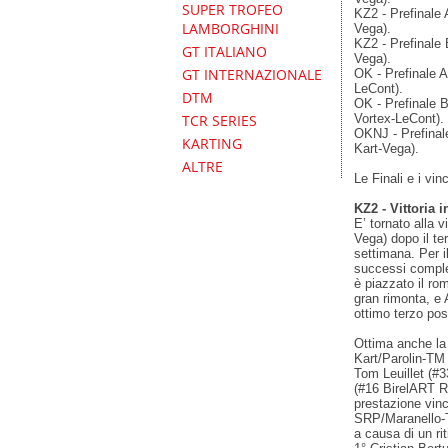
SUPER TROFEO
KZ2 - Prefinale 
LAMBORGHINI
Vega).
KZ2 - Prefinale
GT ITALIANO
Vega).
GT INTERNAZIONALE
OK - Prefinale
LeCont).
DTM
OK - Prefinale 
Vortex-LeCont).
TCR SERIES
OKNJ - Prefinal
KARTING
Kart-Vega).
ALTRE
Le Finali e i vi
KZ2 - Vittoria 
E’ tornato alla 
Vega) dopo il t
settimana. Per il
successi complet
è piazzato il ro
gran rimonta, e
ottimo terzo pos
Ottima anche la
Kart/Parolin-TM 
Tom Leuillet (#
(#16 BirelART Ra
prestazione vin
SRP/Maranello-T
a causa di un ri