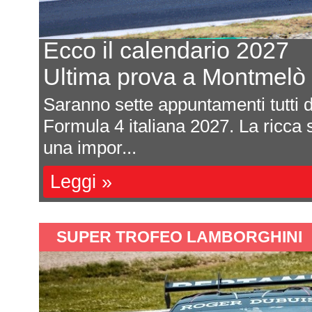
27
Pronto i
elò
Tappa e
tti da vivere quelli della
Definite l
icca serie tricolore presenta
sviluppa s
ospitare la
Leggi »
SUPER TROFEO LAMBORGHINI