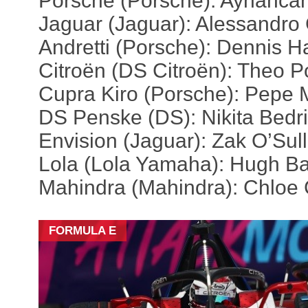
Porsche (Porsche): Ayhanca
Jaguar (Jaguar): Alessandro 
Andretti (Porsche): Dennis H
Citroën (DS Citroën): Theo P
Cupra Kiro (Porsche): Pepe M
DS Penske (DS): Nikita Bedr
Envision (Jaguar): Zak O’Sul
Lola (Lola Yamaha): Hugh Ba
Mahindra (Mahindra): Chloe
FORMULA E