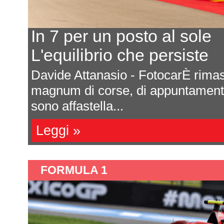
Ecco il calendario 2027
Ultima prova a Montmelò
are
Saranno sette appuntamenti tutti da
e si
Formula 4 italiana 2027. La ricca s
una impor...
Leggi »
FORMULA 1