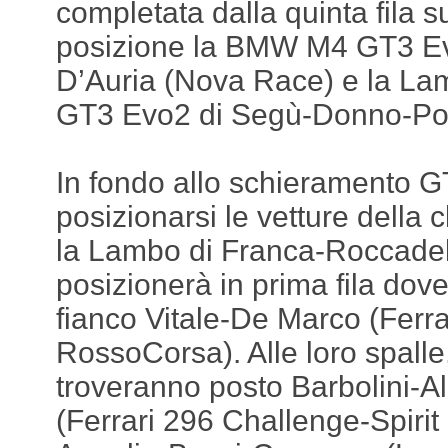
completata dalla quinta fila s
posizione la BMW M4 GT3 Evo
D’Auria (Nova Race) e la La
GT3 Evo2 di Segù-Donno-Poll
In fondo allo schieramento 
posizionarsi le vetture della
la Lambo di Franca-Roccadell
posizionerà in prima fila dove
fianco Vitale-De Marco (Ferr
RossoCorsa). Alle loro spalle,
troveranno posto Barbolini-Al 
(Ferrari 296 Challenge-Spirit