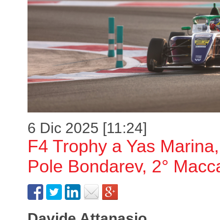
6 Dic 2025 [11:24]
F4 Trophy a Yas Marina, 
Pole Bondarev, 2° Macc
Davide Attanasio