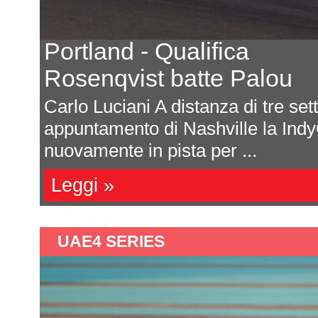
Le proteste dei team dop
Le risposte del promotor
Massimo CostaLe ultime gare de
scatenato un po' di scompiglio tra
decisione del direttor...
Leggi »
UAE4 SERIES