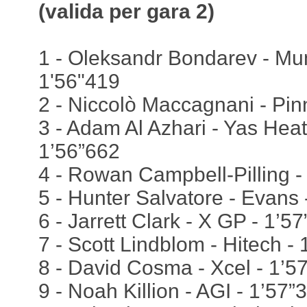
(valida per gara 2)
1 - Oleksandr Bondarev - Mu
1'56"419
2 - Niccolò Maccagnani - Pin
3 - Adam Al Azhari - Yas Hea
1’56”662
4 - Rowan Campbell-Pilling -
5 - Hunter Salvatore - Evans 
6 - Jarrett Clark - X GP - 1’5
7 - Scott Lindblom - Hitech -
8 - David Cosma - Xcel - 1’5
9 - Noah Killion - AGI - 1’57”