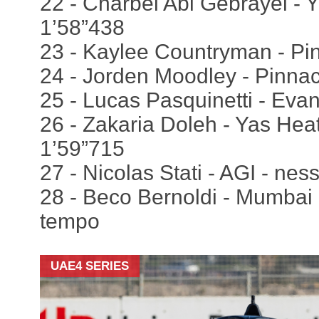
22 - Charbel Abi Gebrayel -
1’58”438
23 - Kaylee Countryman - Pin
24 - Jorden Moodley - Pinnac
25 - Lucas Pasquinetti - Evan
26 - Zakaria Doleh - Yas Hea
1’59”715
27 - Nicolas Stati - AGI - ne
28 - Beco Bernoldi - Mumbai
tempo
UAE4 SERIES