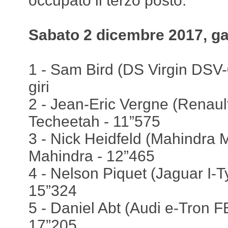
occupato il terzo posto.
Sabato 2 dicembre 2017, g
1 - Sam Bird (DS Virgin DSV-0
giri
2 - Jean-Eric Vergne (Renaul
Techeetah - 11”575
3 - Nick Heidfeld (Mahindra 
Mahindra - 12”465
4 - Nelson Piquet (Jaguar I-Ty
15”324
5 - Daniel Abt (Audi e-Tron F
17”205