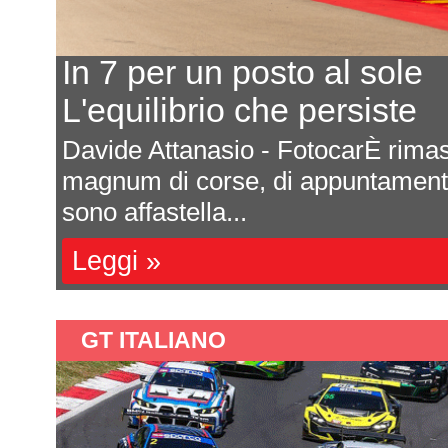
In 7 per un posto al sole
L'equilibrio che persiste
a
Davide Attanasio - FotocarÈ rima
l
magnum di corse, di appuntamenti 
sono affastella...
Leggi »
GT ITALIANO