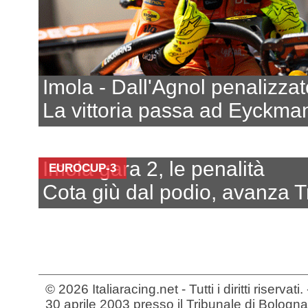
Imola - Dall'Agnol penalizzat
La vittoria passa ad Eyckma
Imola gara 2, le penalità
EUROCUP-3
Cota giù dal podio, avanza 
© 2026 Italiaracing.net - Tutti i diritti riservat
30 aprile 2003 presso il Tribunale di Bologna