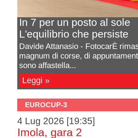
In 7 per un posto al sole
L'equilibrio che persiste
a
Davide Attanasio - FotocarÈ rima
l
magnum di corse, di appuntamenti 
sono affastella...
Leggi »
EUROCUP-3
4 Lug 2026 [19:35]
Imola, gara 2