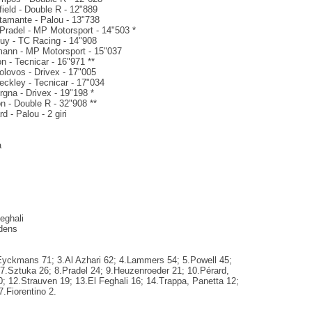
ield - Double R - 12"889
tamante - Palou - 13"738
Pradel - MP Motorsport - 14"503 *
uy - TC Racing - 14"908
mann - MP Motorsport - 15"037
n - Tecnicar - 16"971 **
Kolovos - Drivex - 17"005
eckley - Tecnicar - 17"034
gna - Drivex - 19"198 *
on - Double R - 32"908 **
d - Palou - 2 giri
à
eghali
dens
Eyckmans 71; 3.Al Azhari 62; 4.Lammers 54; 5.Powell 45;
 7.Sztuka 26; 8.Pradel 24; 9.Heuzenroeder 21; 10.Pérard,
0; 12.Strauven 19; 13.El Feghali 16; 14.Trappa, Panetta 12;
7.Fiorentino 2.