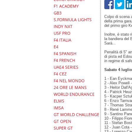
F1 ACADEMY
GB3
Colpo di scena a
S.FORMULA LIGHTS
della prima gara,
del primo giro K
INDY NXT
USF PRO
Inoltre, è stato 
la bandiera del B
F4 ITALIA
Sarà...
E4
Penalità di 5" a
F4 SPANISH
di pista ed Edo
F4 FRENCH
in regime di saf
UAE4 SERIES
Sabato 4 luglio 
F4 CEZ
1 - Ean Eyckman
F4 NEL MONDO
2 - Alex Powell
24 ORE LE MANS
3 - Heitor Dall'A
4 - Patrick Heu
WORLD ENDURANCE
5 - Kacper Sztuk
ELMS
6 - Enzo Tarnva
7 - Thomas Str
IMSA
8 - René Lamme
9 - Santino Pane
GT WORLD CHALLENGE
10 - Filippo Fio
GT OPEN
11 - Stefan Bost
12 - Juan Cota 
SUPER GT
13 - Lorenzo C