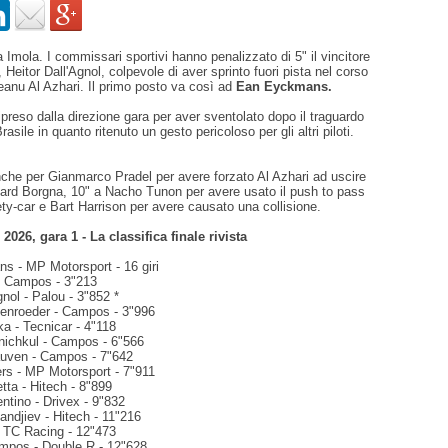
 Imola. I commissari sportivi hanno penalizzato di 5" il vincitore
 Heitor Dall'Agnol, colpevole di aver sprinto fuori pista nel corso
eanu Al Azhari. Il primo posto va così ad
Ean Eyckmans.
ripreso dalla direzione gara per aver sventolato dopo il traguardo
rasile in quanto ritenuto un gesto pericoloso per gli altri piloti.
nche per Gianmarco Pradel per avere forzato Al Azhari ad uscire
uard Borgna, 10" a Nacho Tunon per avere usato il push to pass
ety-car e Bart Harrison per avere causato una collisione.
2026, gara 1 - La classifica finale rivista
s - MP Motorsport - 16 giri
 - Campos - 3"213
gnol - Palou - 3"852 *
zenroeder - Campos - 3"996
a - Tecnicar - 4"118
nichkul - Campos - 6"566
auven - Campos - 7"642
rs - MP Motorsport - 7"911
tta - Hitech - 8"899
rentino - Drivex - 9"832
andjiev - Hitech - 11"216
- TC Racing - 12"473
ampos - Double R - 12"628