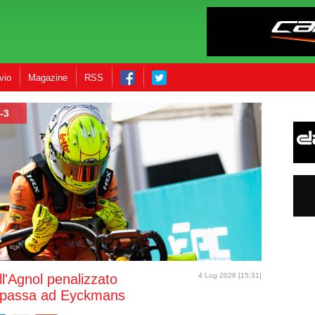
vio
Magazine
RSS
-3
ll'Agnol penalizzato
4 Lug 2026 [15:31]
a passa ad Eyckmans