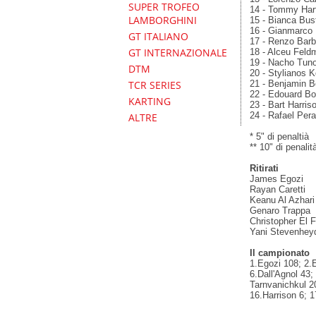
SUPER TROFEO
14 - Tommy Harf
LAMBORGHINI
15 - Bianca Bus
16 - Gianmarco 
GT ITALIANO
17 - Renzo Barb
GT INTERNAZIONALE
18 - Alceu Feld
19 - Nacho Tuno
DTM
20 - Stylianos 
21 - Benjamin B
TCR SERIES
22 - Edouard Bor
KARTING
23 - Bart Harris
24 - Rafael Perar
ALTRE
* 5" di penaltià
** 10" di penalit
Ritirati
James Egozi
Rayan Caretti
Keanu Al Azhari
Genaro Trappa
Christopher El F
Yani Stevenhey
Il campionato
1.Egozi 108; 2.
6.Dall'Agnol 43;
Tarnvanichkul 2
16.Harrison 6; 1