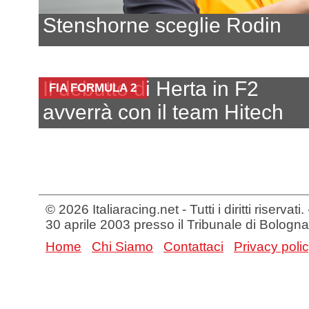
Stenshorne sceglie Rodin
Il debutto di Herta in F2
FIA FORMULA 2
avverrà con il team Hitech
© 2026 Italiaracing.net - Tutti i diritti riservat
30 aprile 2003 presso il Tribunale di Bologna
Home
Chi Siamo
Contattaci
Privacy poli