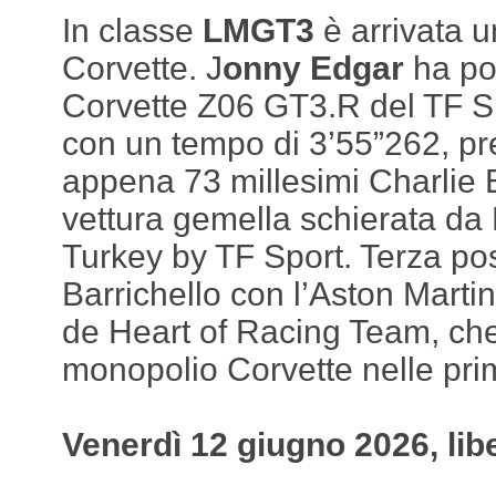
In classe
LMGT3
è arrivata u
Corvette. J
onny Edgar
ha po
Corvette Z06 GT3.R del TF S
con un tempo di 3’55”262, p
appena 73 millesimi Charlie 
vettura gemella schierata d
Turkey by TF Sport. Terza po
Barrichello con l’Aston Mart
de Heart of Racing Team, ch
monopolio Corvette nelle prim
Venerdì 12 giugno 2026, lib