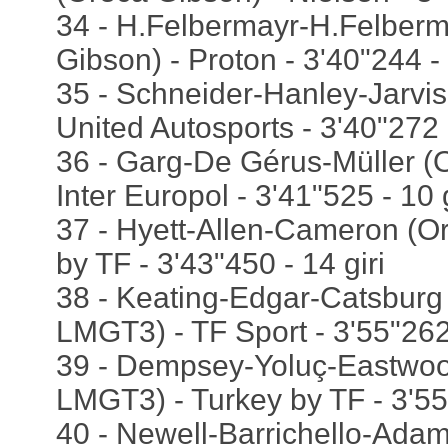
34 - H.Felbermayr-H.Felberm
Gibson) - Proton - 3'40"244 - 
35 - Schneider-Hanley-Jarvis
United Autosports - 3'40"272 -
36 - Garg-De Gérus-Müller (
Inter Europol - 3'41"525 - 10 g
37 - Hyett-Allen-Cameron (O
by TF - 3'43"450 - 14 giri
38 - Keating-Edgar-Catsburg
LMGT3) - TF Sport - 3'55"262 
39 - Dempsey-Yoluç-Eastwoo
LMGT3) - Turkey by TF - 3'55"
40 - Newell-Barrichello-Adam