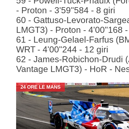
59 - Powell-Tuck-Priaulx (F
- Proton - 3'59"584 - 8 giri
60 - Gattuso-Levorato-Sarge
LMGT3) - Proton - 4'00"168 - 
61 - Leung-Gelael-Farfus (
WRT - 4'00"244 - 12 giri
62 - James-Robichon-Drudi (
Vantage LMGT3) - HoR - Ness
24 ORE LE MANS