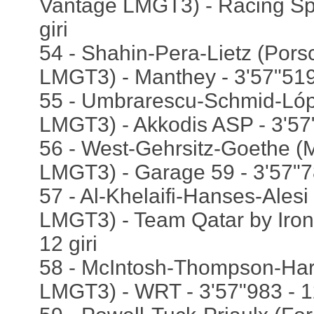
Vantage LMGT3) - Racing Spir
giri
54 - Shahin-Pera-Lietz (Por
LMGT3) - Manthey - 3'57"519 
55 - Umbrarescu-Schmid-Ló
LMGT3) - Akkodis ASP - 3'57"
56 - West-Gehrsitz-Goethe 
LMGT3) - Garage 59 - 3'57"78
57 - Al-Khelaifi-Hanses-Ale
LMGT3) - Team Qatar by Iron 
12 giri
58 - McIntosh-Thompson-Ha
LMGT3) - WRT - 3'57"983 - 12