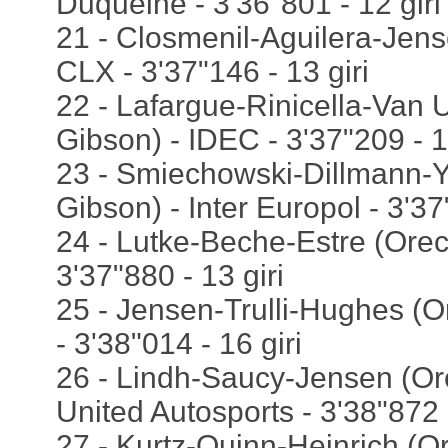
Duqueine - 3'36"801 - 12 giri
21 - Closmenil-Aguilera-Jens
CLX - 3'37"146 - 13 giri
22 - Lafargue-Rinicella-Van U
Gibson) - IDEC - 3'37"209 - 1
23 - Smiechowski-Dillmann-Y
Gibson) - Inter Europol - 3'37"
24 - Lutke-Beche-Estre (Orec
3'37"880 - 13 giri
25 - Jensen-Trulli-Hughes (
- 3'38"014 - 16 giri
26 - Lindh-Saucy-Jensen (Or
United Autosports - 3'38"872 -
27 - Kurtz-Quinn-Heinrich (O