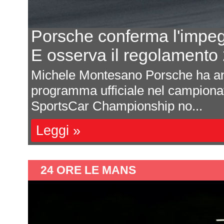
Portland - Qualifica
C
Rosenqvist batte Palou
Carlo Luciani A distanza di tre set
Tech
appuntamento di Nashville la Ind
nuovamente in pista per ...
Leggi »
24 ORE LE MANS