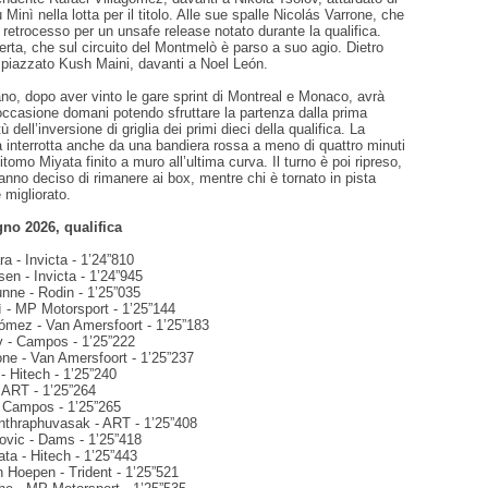
Minì nella lotta per il titolo. Alle sue spalle Nicolás Varrone, che
retrocesso per un unsafe release notato durante la qualifica.
rta, che sul circuito del Montmelò è parso a suo agio. Dietro
 piazzato Kush Maini, davanti a Noel León.
ano, dopo aver vinto le gare sprint di Montreal e Monaco, avrà
occasione domani potendo sfruttare la partenza dalla prima
tù dell’inversione di griglia dei primi dieci della qualifica. La
 interrotta anche da una bandiera rossa a meno di quattro minuti
itomo Miyata finito a muro all’ultima curva. Il turno è poi ripreso,
hanno deciso di rimanere ai box, mentre chi è tornato in pista
è migliorato.
no 2026, qualifica
a - Invicta - 1’24”810
en - Invicta - 1’24”945
nne - Rodin - 1’25”035
ì - MP Motorsport - 1’25”144
gómez - Van Amersfoort - 1’25”183
ov - Campos - 1’25”222
one - Van Amersfoort - 1’25”237
 - Hitech - 1’25”240
 ART - 1’25”264
- Campos - 1’25”265
Inthraphuvasak - ART - 1’25”408
ovic - Dams - 1’25”418
ta - Hitech - 1’25”443
 Hoepen - Trident - 1’25”521