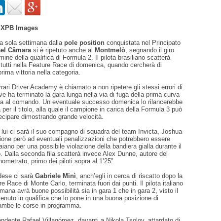
- XPB Images
na sola settimana dalla
pole position
conquistata nel Principato
el Câmara
si è ripetuto anche al
Montmelò
, segnando il giro
mine della qualifica di Formula 2. Il pilota brasiliano scatterà
 tutti nella Feature Race di domenica, quando cercherà di
rima vittoria nella categoria.
errari Driver Academy è chiamato a non ripetere gli stessi errori di
e ha terminato la gara lunga nella via di fuga della prima curva
va al comando. Un eventuale successo domenica lo rilancerebbe
ta per il titolo, alla quale il campione in carica della Formula 3 può
ecipare dimostrando grande velocità.
n lui ci sarà il suo compagno di squadra del team Invicta, Joshua
ione però ad eventuali penalizzazioni che potrebbero essere
uaiano per una possibile violazione della bandiera gialla durante il
o. Dalla seconda fila scatterà invece Alex Dunne, autore del
ometrato, primo dei piloti sopra al 1’25”.
ndese ci sarà
Gabriele Minì
, anch’egli in cerca di riscatto dopo la
e Race di Monte Carlo, terminata fuori dai punti. Il pilota italiano
imana avrà buone possibilità sia in gara 1 che in gara 2, visto il
enuto in qualifica che lo pone in una buona posizione di
rambe le corse in programma.
ndente Rafael Villagómez, davanti a Nikola Tsolov, attardato di