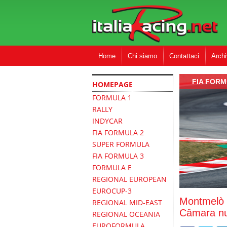
Home
Chi siamo
Contattaci
Archi
FIA FORM
HOMEPAGE
FORMULA 1
RALLY
INDYCAR
FIA FORMULA 2
SUPER FORMULA
FIA FORMULA 3
FORMULA E
REGIONAL EUROPEAN
EUROCUP-3
Montmelò -
REGIONAL MID-EAST
Câmara nu
REGIONAL OCEANIA
EUROFORMULA