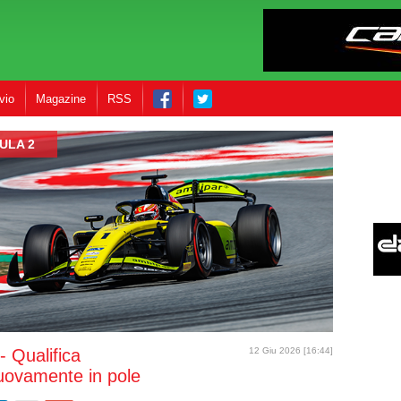
vio
Magazine
RSS
ULA 2
 Qualifica
12 Giu 2026 [16:44]
ovamente in pole