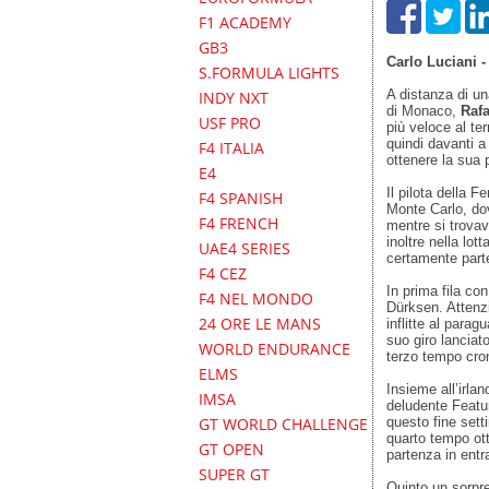
F1 ACADEMY
GB3
Carlo Luciani 
S.FORMULA LIGHTS
A distanza di u
INDY NXT
di Monaco,
Rafa
USF PRO
più veloce al ter
quindi davanti a
F4 ITALIA
ottenere la sua p
E4
Il pilota della F
F4 SPANISH
Monte Carlo, dov
F4 FRENCH
mentre si trova
inoltre nella lot
UAE4 SERIES
certamente part
F4 CEZ
In prima fila co
F4 NEL MONDO
Dürksen. Attenz
24 ORE LE MANS
inflitte al parag
suo giro lanciat
WORLD ENDURANCE
terzo tempo cron
ELMS
Insieme all’irla
IMSA
deludente Featur
questo fine sett
GT WORLD CHALLENGE
quarto tempo ott
GT OPEN
partenza in ent
SUPER GT
Quinto un sorpre