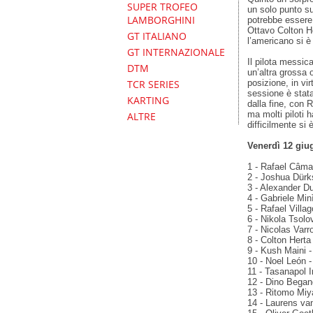
SUPER TROFEO
un solo punto su 
LAMBORGHINI
potrebbe essere 
Ottavo Colton He
GT ITALIANO
l’americano si è
GT INTERNAZIONALE
Il pilota messic
DTM
un’altra grossa 
posizione, in vir
TCR SERIES
sessione è stata
KARTING
dalla fine, con R
ma molti piloti 
ALTRE
difficilmente si 
Venerdì 12 giug
1 - Rafael Câmar
2 - Joshua Dürks
3 - Alexander Du
4 - Gabriele Min
5 - Rafael Villa
6 - Nikola Tsol
7 - Nicolas Varr
8 - Colton Herta
9 - Kush Maini -
10 - Noel León 
11 - Tasanapol 
12 - Dino Began
13 - Ritomo Miya
14 - Laurens van