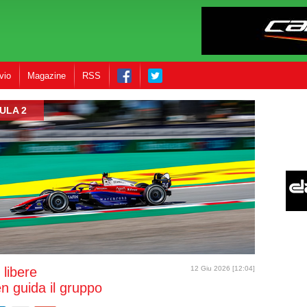
vio
Magazine
RSS
ULA 2
libere
12 Giu 2026 [12:04]
 guida il gruppo