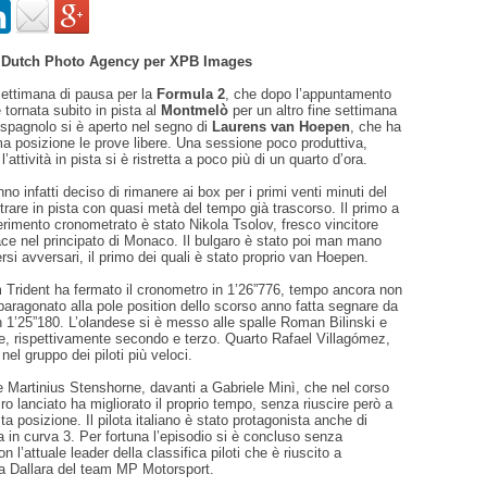
- Dutch Photo Agency per XPB Images
ttimana di pausa per la
Formula 2
, che dopo l’appuntamento
 tornata subito in pista al
Montmelò
per un altro fine settimana
d spagnolo si è aperto nel segno di
Laurens van Hoepen
, che ha
ma posizione le prove libere. Una sessione poco produttiva,
l’attività in pista si è ristretta a poco più di un quarto d’ora.
no infatti deciso di rimanere ai box per i primi venti minuti del
ntrare in pista con quasi metà del tempo già trascorso. Il primo a
erimento cronometrato è stato Nikola Tsolov, fresco vincitore
ce nel principato di Monaco. Il bulgaro è stato poi man mano
rsi avversari, il primo dei quali è stato proprio van Hoepen.
am Trident ha fermato il cronometro in 1’26”776, tempo ancora non
aragonato alla pole position dello scorso anno fatta segnare da
n 1’25”180. L’olandese si è messo alle spalle Roman Bilinski e
, rispettivamente secondo e terzo. Quarto Rafael Villagómez,
 nel gruppo dei piloti più veloci.
e Martinius Stenshorne, davanti a Gabriele Minì, che nel corso
iro lanciato ha migliorato il proprio tempo, senza riuscire però a
ta posizione. Il pilota italiano è stato protagonista anche di
ta in curva 3. Per fortuna l’episodio si è concluso senza
l’attuale leader della classifica piloti che è riuscito a
ua Dallara del team MP Motorsport.