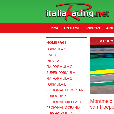
Home
Chi siamo
Contattaci
Archi
FIA FORM
HOMEPAGE
FORMULA 1
RALLY
INDYCAR
FIA FORMULA 2
SUPER FORMULA
FIA FORMULA 3
FORMULA E
REGIONAL EUROPEAN
EUROCUP-3
Montmelò, 
REGIONAL MID-EAST
van Hoepen
REGIONAL OCEANIA
EUROFORMULA