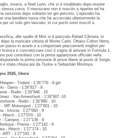
glio, invece, a Noel León, che si è insabbiato dopo essere
a stessa curva. Il messicano non è riuscito a ripartire ed ha
a sessione dopo soltanto tre giri percorsi. L’episodio ha
e una bandiera rossa che ha accorciato ulteriormente la
 per un solo giro lanciato, in cui pochi sono riusciti a
assifica, alle spalle di Minì si è piazzato Rafael Câmara, in
o dopo la mancata vittoria di Monte Carlo. Ottavo Colton Herta,
un passo in avanti e a conquistare piazzamenti migliori per
r licenza e concretizzare così il sogno di arrivare in Formula 1.
ano può consolarsi con la prima apparizione ufficiale nella
isputando la prima sessione di prove libere al posto di Sergio
en è stata chiusa poi da Tsolov e Sebastián Montoya.
no 2026, libere
Hoepen - Trident - 1’26”776 - 9 giri
ki - Dams - 1’26”827 - 9
nne - Rodin - 1’26”846 - 10
gómez - Van Amersfoort - 1’26”907 -10
enshorne - Rodin - 1’26”995 - 10
ì - MP Motorsport - 1’27”001 - 10
a - Invicta - 1’27”060 - 9
 - Hitech - 1’27”070 - 10
v - Campos - 1’27”136 - 9
Montoya - Prema - 1’27”142 - 9
ta - Hitech - 1’27”174 - 10
- ART - 1’27”191 - 9