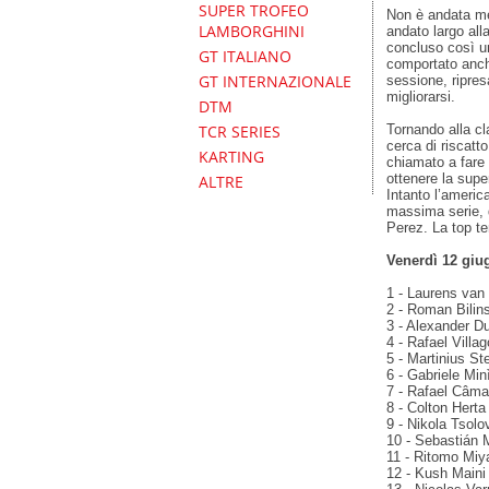
SUPER TROFEO
Non è andata me
LAMBORGHINI
andato largo all
concluso così un
GT ITALIANO
comportato anch
GT INTERNAZIONALE
sessione, ripresa
migliorarsi.
DTM
Tornando alla cl
TCR SERIES
cerca di riscatt
KARTING
chiamato a fare 
ottenere la supe
ALTRE
Intanto l’americ
massima serie, d
Perez. La top t
Venerdì 12 giug
1 - Laurens van 
2 - Roman Bilins
3 - Alexander Du
4 - Rafael Villa
5 - Martinius St
6 - Gabriele Min
7 - Rafael Câmar
8 - Colton Herta
9 - Nikola Tsolo
10 - Sebastián 
11 - Ritomo Miya
12 - Kush Maini 