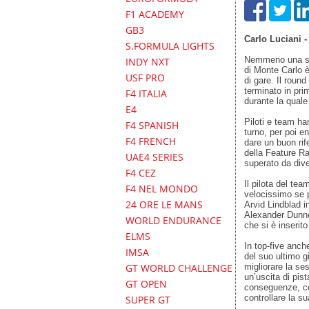
F1 ACADEMY
GB3
Carlo Luciani 
S.FORMULA LIGHTS
Nemmeno una se
INDY NXT
di Monte Carlo è
USF PRO
di gare. Il roun
terminato in pri
F4 ITALIA
durante la quale 
E4
Piloti e team han
F4 SPANISH
turno, per poi e
F4 FRENCH
dare un buon rif
della Feature Ra
UAE4 SERIES
superato da dive
F4 CEZ
Il pilota del te
F4 NEL MONDO
velocissimo se p
24 ORE LE MANS
Arvid Lindblad i
Alexander Dunne
WORLD ENDURANCE
che si è inserito
ELMS
In top-five anch
IMSA
del suo ultimo g
migliorare la ses
GT WORLD CHALLENGE
un’uscita di pis
GT OPEN
conseguenze, con 
controllare la s
SUPER GT