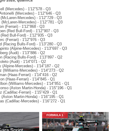
io 2026, qualifica
ell (Mercedes) - 1'12"578 - Q3
Antonelli (Mercedes) - 1'12"646 - Q3
s (McLaren-Mercedes) - 1'12"729 - Q3
ri (McLaren-Mercedes) - 1'12"781 - Q3
on (Ferrari) - 1'12"868 - Q3
pen (Red Bull-Ford) - 1'12"907 - Q3
 (Red Bull-Ford) - 1'12"935 - Q3
rc (Ferrari) - 1'12"976 - Q3
ad (Racing Bulls-Ford) - 1'13"280 - Q3
pinto (Alpine-Mercedes) - 1'13"697 - Q3
berg (Audi) - 1'13"886 - Q2
n (Racing Bulls-Ford) - 1'13"897 - Q2
toleto (Audi) - 1'14"071 - Q2
y (Alpine-Mercedes) - 1'14"187 - Q2
nz (Williams-Mercedes) - 1'14"273 - Q2
man (Haas-Ferrari) - 1'14"416 - Q2
n (Haas-Ferrari) - 1'14"845 - Q1
Albon (Williams-Mercedes) - 1'14"851 - Q1
lonso (Aston Martin-Honda) - 1'15"196 - Q1
z (Cadillac-Ferrari) - 1'15"429 - Q1
l (Aston Martin-Honda) - 1'16"195 - Q1
ttas (Cadillac-Mercedes) - 1'16"272 - Q1
FORMULA 1
Gara Sprint