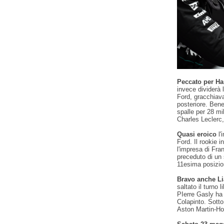
Peccato per H
invece dividerà 
Ford, gracchiav
posteriore. Bene
spalle per 28 mi
Charles Leclerc,
Quasi eroico
l'
Ford. Il rookie i
l'impresa di Fr
preceduto di un 
11esima posizio
Bravo anche L
saltato il turno 
PIerre Gasly ha
Colapinto. Sott
Aston Martin-Hon