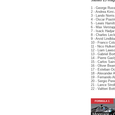
Sabato 23 magg
1 - George Russ
2 - Andrea Kimi 
3 - Lando Norri
4 - Oscar Piast
5 - Lewis Hamilt
6 - Max Verstap
7 - Isack Hadjar
8 - Charles Lecle
9 - Arvid Lindbl
10 - Franco Cola
11 - Nico Hulken
12 - Liam Lawso
13 - Gabriel Bor
14 - Pierre Gasl
15 - Carlos Sai
16 - Oliver Bear
17 - Esteban Oco
18 - Alexander 
19 - Fernando A
20 - Sergio Pere
21 - Lance Strol
22 - Valtteri Bo
FORMULA 1
Montreal - 