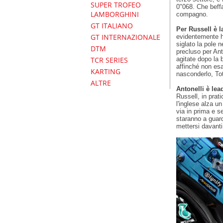
SUPER TROFEO
0"068. Che beff
LAMBORGHINI
compagno.
GT ITALIANO
Per Russell è l
GT INTERNAZIONALE
evidentemente ha
siglato la pole 
DTM
precluso per An
agitate dopo la 
TCR SERIES
affinché non esag
KARTING
nasconderlo, Tot
ALTRE
Antonelli è lea
Russell, in prat
l'inglese alza u
via in prima e s
staranno a guard
mettersi davant