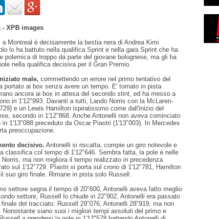
 - XPB images
l
a Montreal è decisamente la bestia nera di Andrea Kimi
lo lo ha battuto nella qualifica Sprint e nella gara Sprint che ha
e polemica di troppo da parte del giovane bolognese, ma gli ha
 pole nella qualifica decisiva per il Gran Premio.
iniziato male,
commettendo un errore nel primo tentativo del
 portato ai box senza avere un tempo. E' tornato in pista
 erano ancora ai box in attesa del secondo stint, ed ha messo a
rono in 1'12"993. Davanti a tutti, Lando Norris con la McLaren-
29) e un Lewis Hamilton ispiratissimo come dall'inizio del
e, secondo in 1'12"868. Anche Antonelli non aveva cominciato
o in 1'13"088 preceduto da Oscar Piastri (1'13"003). In Mercedes
rta preoccupazione.
ento decisivo.
Antonelli si riscatta, compie un giro notevole e
la classifica col tempo di 1'12"646. Sembra fatta, la pole è nelle
 Norris, ma non migliora il tempo realizzato in precedenza
to sul 1'12"729. PIastri si porta sul crono di 1'12"781, Hamilton
il suo giro finale. Rimane in pista solo Russell.
imo settore segna il tempo di 20"600, Antonelli aveva fatto meglio
ndo settore, Russell lo chiude in 22"902, Antonelli era passato
 finale del tracciato: Russell 29"076, Antonelli 28"919, ma non
o. Nonostante siano suoi i migliori tempi assoluti del primo e
 Russell a prendersi la pole in 1'12"578 battendo Antonelli di