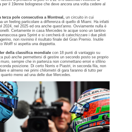
a per il 19enne bolognese che deve ancora una volta cedere al
a terza pole consecutiva a Montreal,
un circuito in cui
 un feeling particolare a differenza di quello di Miami. Ha infatti
nel 2024, nel 2025 ed ora anche quest'anno. Ovviamente nulla è
tonelli. Certamente in casa Mercedes le acque sono un tantino
burrascosa gara Sprint e si cercherà di catechizzare i due piloti
erino, non rovinino il risultato finale del Gran Premio. Inutile
o Wolff si aspetta una doppietta.
der della classifica mondiale
con 18 punti di vantaggio su
ica può anche permettersi di gestire un secondo posto se proprio
n muro, sempre che in partenza non commettano errori e sfilino
econda posizione. Di certo Norris e Piastri, in seconda fila, non
are e almeno nei primi chilometri di gara faranno di tutto per
i quanto meno ad una delle due Mercedes.