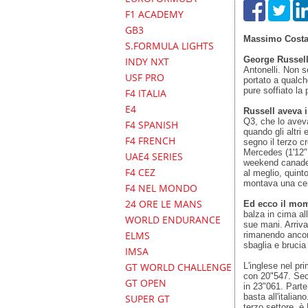
F1 ACADEMY
GB3
Massimo Costa
S.FORMULA LIGHTS
George Russel
INDY NXT
Antonelli. Non so
USF PRO
portato a qualch
pure soffiato la
F4 ITALIA
E4
Russell aveva 
Q3, che lo aveva
F4 SPANISH
quando gli altri
F4 FRENCH
segno il terzo c
Mercedes (1'12"7
UAE4 SERIES
weekend canades
F4 CEZ
al meglio, quint
montava una ce
F4 NEL MONDO
24 ORE LE MANS
Ed ecco il mom
balza in cima al
WORLD ENDURANCE
sue mani. Arriva
ELMS
rimanendo ancora
sbaglia e brucia 
IMSA
L'inglese nel pr
GT WORLD CHALLENGE
con 20"547. Seco
GT OPEN
in 23"061. Parte
basta all'italian
SUPER GT
terzo settore, è