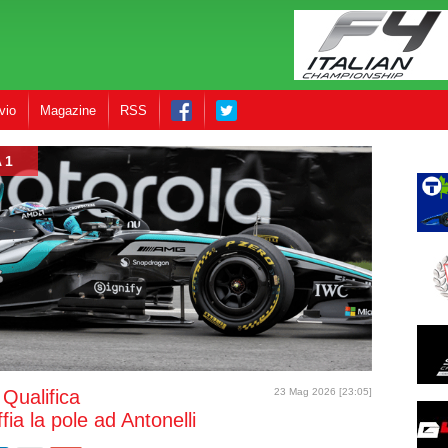
vio
Magazine
RSS
 1
 Qualifica
23 Mag 2026 [23:05]
fia la pole ad Antonelli