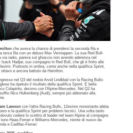
amilton
che aveva la chance di prendersi la seconda fila e
la terza fila con un deluso Max Verstappen. La sua Red Bull-
a via radio, pareva sul ghiaccio non avendo aderenza nel
 Isack Hadjar, suo compagno in Red Bull, che gli è finito alle
llesimi. Piuttosto in ombra, come anche nella qualifica Sprint,
 ottavo e ancora battuto da Hamilton.
ingresso nel Q3 del rookie Arvid Lindblad con la Racing Bulls-
nglese ha ripetuto il risultato della qualifica Sprint. E bella
anco Colapinto, decimo con l'Alpine-Mercedes. Nel Q2 ha
soffio Nico Hulkenberg (Audi), sempre più abbonato alla
ne.
iam Lawson
con l'altra Racing Bulls, 12esimo nonostante abbia
libero e la qualifica Sprint per problemi tecnici. Una volta tanto
 dovuto cedere lo scettro di leader nel team Alpine al compagno
o tono Haas-Ferrari e Williams-Mercedes, niente di nuovo da
da e Cadillac-Ferrari.