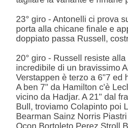
23° giro - Antonelli ci prova su
porta alla chicane finale e ap
doppiato passa Russell, costr
20° giro - Russell resiste all
incredibile di un bravissimo A
Verstappen è terzo a 6"7 ed h
A ben 7" da Hamilton c'è Lec
vicino da Hadjar. A 21" dal f
Bull, troviamo Colapinto poi
Bearman Sainz Norris Piastr
Ocon Bortoleto Perez Stroll B