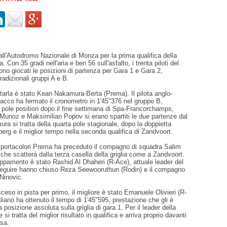
all'Autodromo Nazionale di Monza per la prima qualifica della
 Con 35 gradi nell'aria e ben 56 sull'asfalto, i trenta piloti del
no giocati le posizioni di partenza per Gara 1 e Gara 2,
radizionali gruppi A e B.
ntarla è stato Kean Nakamura-Berta (Prema). Il pilota anglo-
acco ha fermato il cronometro in 1'45"376 nel gruppo B,
 pole position dopo il fine settimana di Spa-Francorchamps,
Munoz e Maksimilian Popov si erano spartiti le due partenze dal
ra si tratta della quarta pole stagionale, dopo la doppietta
berg e il miglior tempo nella seconda qualifica di Zandvoort.
 portacolori Prema ha preceduto il compagno di squadra Salim
he scatterà dalla terza casella della griglia come a Zandvoort.
ppamento è stato Rashid Al Dhaheri (R-Ace), attuale leader del
eguire hanno chiuso Reza Seewooruthun (Rodin) e il compagno
Ninovic.
sceso in pista per primo, il migliore è stato Emanuele Olivieri (R-
taliano ha ottenuto il tempo di 1'45"595, prestazione che gli è
posizione assoluta sulla griglia di gara 1. Per il leader della
 si tratta del miglior risultato in qualifica e arriva proprio davanti
asa.