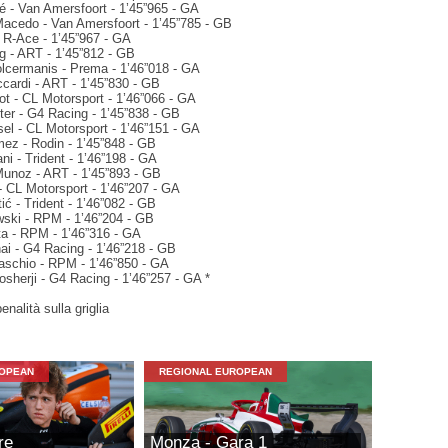
é - Van Amersfoort - 1’45”965 - GA
Macedo - Van Amersfoort - 1’45”785 - GB
- R-Ace - 1’45”967 - GA
g - ART - 1’45”812 - GB
lcermanis - Prema - 1’46”018 - GA
ccardi - ART - 1’45”830 - GB
ot - CL Motorsport - 1’46”066 - GA
er - G4 Racing - 1’45”838 - GB
sel - CL Motorsport - 1’46”151 - GA
mez - Rodin - 1’45”848 - GB
ni - Trident - 1’46”198 - GA
Munoz - ART - 1’45”893 - GB
- CL Motorsport - 1’46”207 - GA
tić - Trident - 1’46”082 - GB
wski - RPM - 1’46”204 - GB
ta - RPM - 1’46”316 - GA
ai - G4 Racing - 1’46”218 - GB
aschio - RPM - 1’46”850 - GA
sherji - G4 Racing - 1’46”257 - GA *
enalità sulla griglia
ROPEAN
REGIONAL EUROPEAN
re
Monza - Gara 1