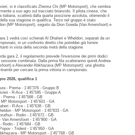
livieri, si è classificato Zhenrui Chi (MP Motorsport), che sembra
rmente a suo agio sul tracciato brianzolo. Il pilota cinese, che
a italiana, scatterà dalla quarta posizione assoluta, ottenendo il
 della sua stagione in qualifica. Terzo nel gruppo è stato
on (MP Motorsport), seguito da Dion Gowda (Van Amersfoort) e
 gara 1 vedrà così schierati Al Dhaheri e Wheldon, separati da un
mpionato, in un confronto diretto che potrebbe già fornire
rtanti in vista della seconda metà della stagione.
rda gara 2, il regolamento prevede l'inversione dei primi dodici
la sessione combinata. Dalla prima fila scatteranno quindi Andrea
foort) e Alexander Abkhazava (MP Motorsport): una ghiotta
trambi per cercare la prima vittoria in campionato.
no 2026, qualifica 1
ra - Prema - 1’45”376 - Gruppo B
vieri - R-Ace - 1’45”595 - Gruppo A
 - Prema - 1’45”588 - GB
- MP Motorsport - 1’45”601 - GA
aheri - R-Ace - 1’45”638 - GB
heldon - MP Motorsport - 1’45”833 - GA
ruthun - Rodin - 1’45”672 - GB
- Van Amersfoort - 1’45”900 - GA
 - Rodin - 1’45”684 - GB
Popov - Trident - 1’45”950 - GA
Abkhazava - MP Motorsport - 1’45”768 - GB