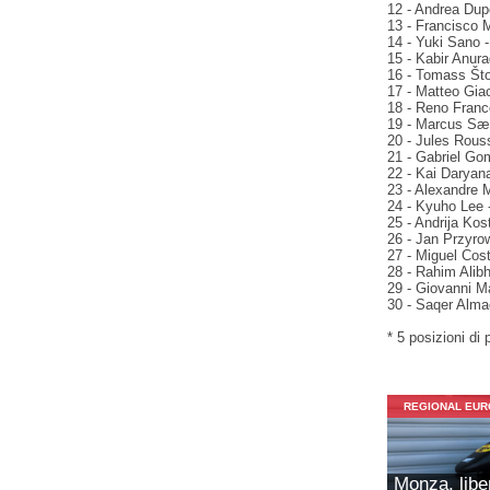
12 - Andrea Dup
13 - Francisco 
14 - Yuki Sano 
15 - Kabir Anura
16 - Tomass Što
17 - Matteo Gia
18 - Reno Franc
19 - Marcus Sæt
20 - Jules Rous
21 - Gabriel Go
22 - Kai Daryana
23 - Alexandre 
24 - Kyuho Lee 
25 - Andrija Kos
26 - Jan Przyro
27 - Miguel Cos
28 - Rahim Alibh
29 - Giovanni M
30 - Saqer Almao
* 5 posizioni di p
REGIONAL EU
Monza, libe