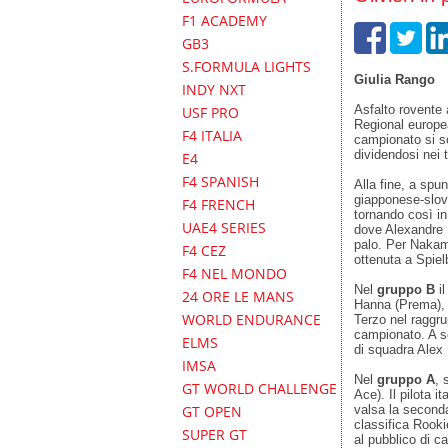
F1 ACADEMY
GB3
S.FORMULA LIGHTS
Giulia Rango
INDY NXT
Asfalto rovente 
USF PRO
Regional europea.
F4 ITALIA
campionato si so
dividendosi nei t
E4
F4 SPANISH
Alla fine, a spu
giapponese-slov
F4 FRENCH
tornando così in
UAE4 SERIES
dove Alexandre 
palo. Per Nakamu
F4 CEZ
ottenuta a Spiel
F4 NEL MONDO
Nel
gruppo B
il
24 ORE LE MANS
Hanna (Prema), c
WORLD ENDURANCE
Terzo nel raggru
campionato. A s
ELMS
di squadra Alex 
IMSA
Nel
gruppo A
, 
GT WORLD CHALLENGE
Ace). Il pilota i
valsa la seconda 
GT OPEN
classifica Rookie
SUPER GT
al pubblico di c