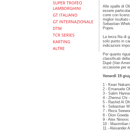
SUPER TROFEO
Alle spalle di O
LAMBORGHINI
essere particola
GT ITALIANO
corre con licenz
miglior risultato
GT INTERNAZIONALE
Sebastian Wheld
DTM
Popov.
TCR SERIES
La terza fila di
solo punto in ca
KARTING
indicazioni impo
ALTRE
Per quanto rigua
classificati del
Dupé (Van Amers
occasione per en
Venerdì 19 giug
1 - Kean Nakamu
2 - Emanuele Oli
3 - Salim Hanna
4 - Zhenrui Chi 
5 - Rashid Al Dh
6 - Sebastian W
7 - Reza Seewoo
8 - Dion Gowda 
9 - Alex Ninovic
10 - Maximilian 
11 - Alexander 