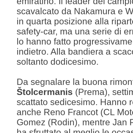
emiratino. Il leader del camp
scavalcato da Nakamura e Wh
in quarta posizione alla ripa
safety-car, ma una serie di err
lo hanno fatto progressivame
indietro. Alla bandiera a sca
soltanto dodicesimo.
Da segnalare la buona rimon
Štolcermanis
(Prema), setti
scattato sedicesimo. Hanno r
anche Reno Francot (CL Moto
Gomez (Rodin), mentre Jan 
ha sfruttato al meglio le occas