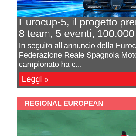
In 7 per un posto al sole
L'equilibrio che persiste
a
Davide Attanasio - FotocarÈ rima
l
magnum di corse, di appuntamenti 
sono affastella...
Leggi »
REGIONAL EUROPEAN