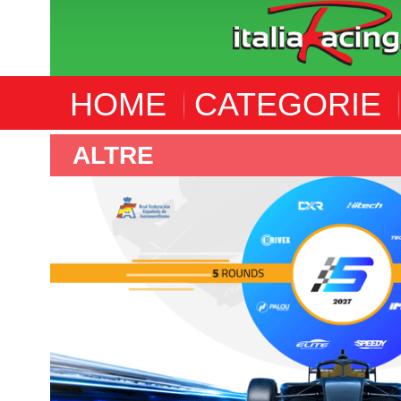
HOME
CATEGORIE
F4 SPANISH