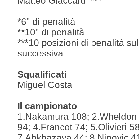
Matteo Giaccardi ***
*6" di penalità
**10" di penalità
***10 posizioni di penalità sul
successiva
Squalificati
Miguel Costa
Il campionato
1.Nakamura 108; 2.Wheldon 
94; 4.Francot 74; 5.Olivieri 
7.Abkhazava 44; 8.Ninovic 41