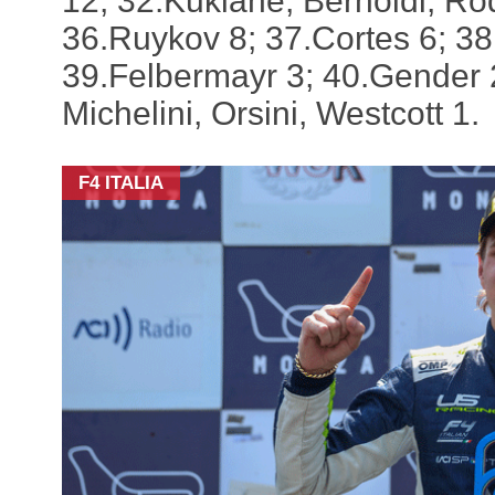
12; 32.Kuklane, Bernoldi, Rod
36.Ruykov 8; 37.Cortes 6; 38
39.Felbermayr 3; 40.Gender 2
Michelini, Orsini, Westcott 1.
F4 ITALIA