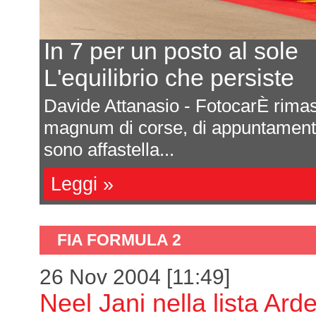
In 7 per un posto al sole
L'equilibrio che persiste
a
Davide Attanasio - FotocarÈ rima
l
magnum di corse, di appuntamenti 
sono affastella...
Leggi »
FIA FORMULA 2
26 Nov 2004 [11:49]
Neel Jani nella lista Ard