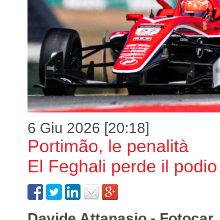
6 Giu 2026 [20:18]
Portimão, le penalità
El Feghali perde il podio
Davide Attanasio - Fotocar