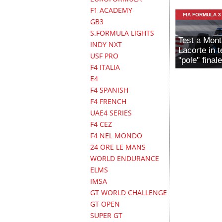
F1 ACADEMY
FIA FORMULA 3
GB3
S.FORMULA LIGHTS
Test a Mont
INDY NXT
Lacorte in t
USF PRO
"pole" finale
F4 ITALIA
E4
F4 SPANISH
F4 FRENCH
UAE4 SERIES
F4 CEZ
F4 NEL MONDO
24 ORE LE MANS
WORLD ENDURANCE
ELMS
IMSA
GT WORLD CHALLENGE
GT OPEN
SUPER GT