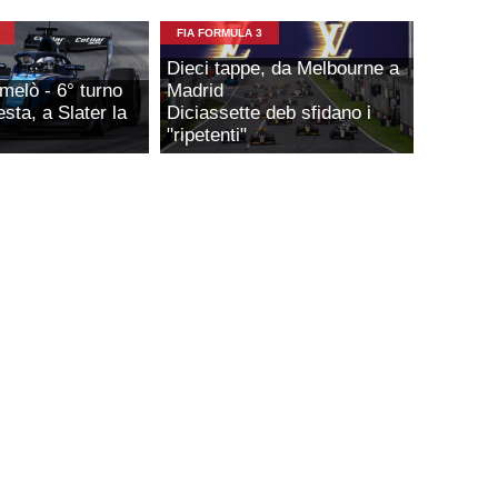
FIA FORMULA 3
Dieci tappe, da Melbourne a
melò - 6° turno
Madrid
esta, a Slater la
Diciassette deb sfidano i
"ripetenti"