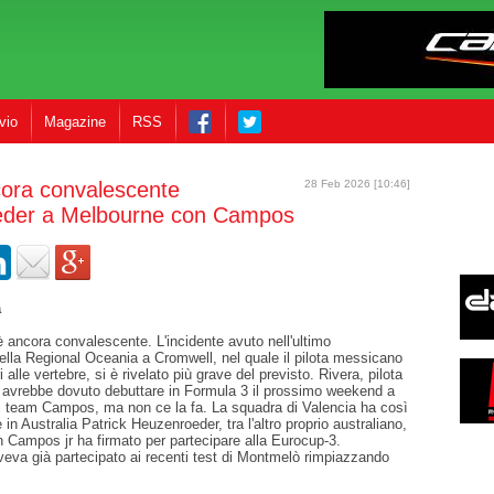
vio
Magazine
RSS
ULA 3
cora convalescente
28 Feb 2026 [10:46]
der a Melbourne con Campos
a
 ancora convalescente. L'incidente avuto nell'ultimo
lla Regional Oceania a Cromwell, nel quale il pilota messicano
i alle vertebre, si è rivelato più grave del previsto. Rivera, pilota
, avrebbe dovuto debuttare in Formula 3 il prossimo weekend a
l team Campos, ma non ce la fa. La squadra di Valencia ha così
 in Australia Patrick Heuzenroeder, tra l'altro proprio australiano,
 Campos jr ha firmato per partecipare alla Eurocup-3.
eva già partecipato ai recenti test di Montmelò rimpiazzando