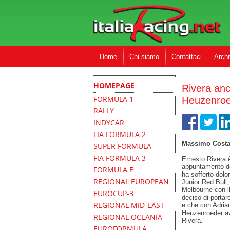
Home
Chi siamo
Contattaci
Archi
FIA FORM
HOMEPAGE
Rivera an
FORMULA 1
Heuzenroe
RALLY
INDYCAR
FIA FORMULA 2
Massimo Cost
SUPER FORMULA
FIA FORMULA 3
Ernesto Rivera è
appuntamento de
FORMULA E
ha sofferto dolor
REGIONAL EUROPEAN
Junior Red Bull
Melbourne con i
EUROCUP-3
deciso di portare
REGIONAL MID-EAST
e che con Adrian
Heuzenroeder av
REGIONAL OCEANIA
Rivera.
EUROFORMULA