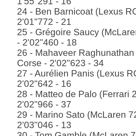
1'55"291 - 16
24 - Ben Barnicoat (Lexus RC
2'01"772 - 21
25 - Grégoire Saucy (McLare
- 2'02"460 - 18
26 - Mahaveer Raghunathan (
Corse - 2'02"623 - 34
27 - Aurélien Panis (Lexus R
2'02"642 - 16
28 - Matteo de Palo (Ferrari 
2'02"966 - 37
29 - Marino Sato (McLaren 72
2'03"046 - 13
30 - Tom Gamble (McLaren 72