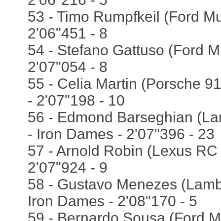
53 - Timo Rumpfkeil (Ford Mu
2'06"451 - 8
54 - Stefano Gattuso (Ford M
2'07"054 - 8
55 - Celia Martin (Porsche 9
- 2'07"198 - 10
56 - Edmond Barseghian (La
- Iron Dames - 2'07"396 - 23
57 - Arnold Robin (Lexus RC 
2'07"924 - 9
58 - Gustavo Menezes (Lamb
Iron Dames - 2'08"170 - 5
59 - Bernardo Sousa (Ford Mu