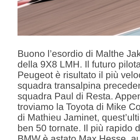
Buono l’esordio di Malthe Ja
della 9X8 LMH. Il futuro pilota
Peugeot è risultato il più veloc
squadra transalpina precede
squadra Paul di Resta. Appen
troviamo la Toyota di Mike C
di Mathieu Jaminet, quest’ul
ben 50 tornate. Il più rapido 
BMW è astato Max Hesse, aut