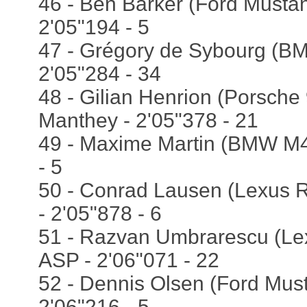
46 - Ben Barker (Ford Mustan
2'05"194 - 5
47 - Grégory de Sybourg (B
2'05"284 - 34
48 - Gilian Henrion (Porsche
Manthey - 2'05"378 - 21
49 - Maxime Martin (BMW M4
- 5
50 - Conrad Lausen (Lexus R
- 2'05"878 - 6
51 - Razvan Umbrarescu (Lex
ASP - 2'06"071 - 22
52 - Dennis Olsen (Ford Must
2'06"216 - 5