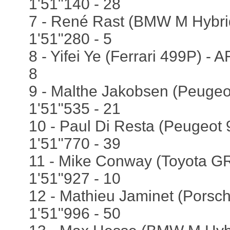
1'51"140 - 28
7 - René Rast (BMW M Hybri
1'51"280 - 5
8 - Yifei Ye (Ferrari 499P) - 
8
9 - Malthe Jakobsen (Peugeo
1'51"535 - 21
10 - Paul Di Resta (Peugeot 
1'51"770 - 39
11 - Mike Conway (Toyota GR
1'51"927 - 10
12 - Mathieu Jaminet (Porsch
1'51"996 - 50