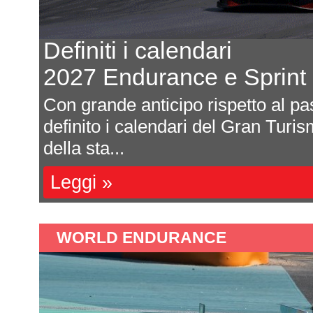
Cosmobilis e Park Square
nuovi promoter del WRC 
a già
Michele Montesano A margine del R
rint
FIA ha ufficializzato il passaggi
GmbH sotto il cont...
Leggi »
WORLD ENDURANCE