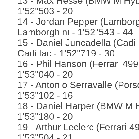
13 - Max Hesse (BMW M Hybr
1'52"503 - 20
14 - Jordan Pepper (Lamborg
Lamborghini - 1'52"543 - 44
15 - Daniel Juncadella (Cadi
Cadillac - 1'52"719 - 30
16 - Phil Hanson (Ferrari 499
1'53"040 - 20
17 - Antonio Serravalle (Pors
1'53"102 - 16
18 - Daniel Harper (BMW M H
1'53"180 - 20
19 - Arthur Leclerc (Ferrari 49
1'53"504 - 21