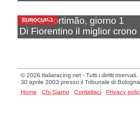
Test a Portimão, giorno 1
EUROCUP-3
Di Fiorentino il miglior crono
© 2026 Italiaracing.net - Tutti i diritti riservat
30 aprile 2003 presso il Tribunale di Bologna
Home
Chi Siamo
Contattaci
Privacy poli