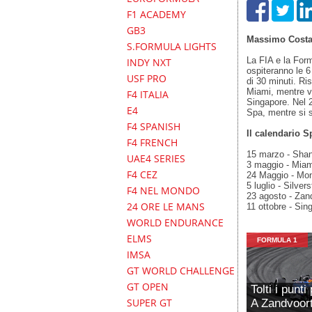
F1 ACADEMY
GB3
Massimo Costa
S.FORMULA LIGHTS
La FIA e la Form
INDY NXT
ospiteranno le 6
USF PRO
di 30 minuti. Ri
Miami, mentre vi
F4 ITALIA
Singapore. Nel 
E4
Spa, mentre si 
F4 SPANISH
Il calendario S
F4 FRENCH
15 marzo - Sha
UAE4 SERIES
3 maggio - Miam
F4 CEZ
24 Maggio - Mon
5 luglio - Silver
F4 NEL MONDO
23 agosto - Zan
24 ORE LE MANS
11 ottobre - Sin
WORLD ENDURANCE
ELMS
FORMULA 1
IMSA
GT WORLD CHALLENGE
GT OPEN
Tolti i punt
SUPER GT
A Zandvoort