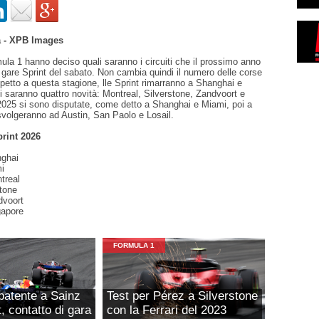
 - XPB Images
ula 1 hanno deciso quali saranno i circuiti che il prossimo anno
 gare Sprint del sabato. Non cambia quindi il numero delle corse
spetto a questa stagione, lle Sprint rimarranno a Shanghai e
 saranno quattro novità: Montreal, Silverstone, Zandvoort e
2025 si sono disputate, come detto a Shanghai e Miami, poi a
svolgeranno ad Austin, San Paolo e Losail.
print 2026
nghai
i
treal
stone
dvoort
gapore
FORMULA 1
i patente a Sainz
Test per Pérez a Silverstone
, contatto di gara
con la Ferrari del 2023