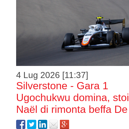
4 Lug 2026 [11:37]
Silverstone - Gara 1
Ugochukwu domina, stoi
Naël di rimonta beffa De