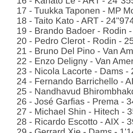
16 - Kanato Le - ART - 24"35
17 - Tuukka Taponen - MP Mo
18 - Taito Kato - ART - 24"97
19 - Brando Badoer - Rodin 
20 - Pedro Clerot - Rodin - 2
21 - Bruno Del Pino - Van Am
22 - Enzo Deligny - Van Amer
23 - Nicola Lacorte - Dams -
24 - Fernando Barrichello - A
25 - Nandhavud Bhirombhakd
26 - José Garfias - Prema - 3
27 - Michael Shin - Hitech - 
28 - Ricardo Escotto - AIX -
29 - Gerrard Xie - Dams - 1'