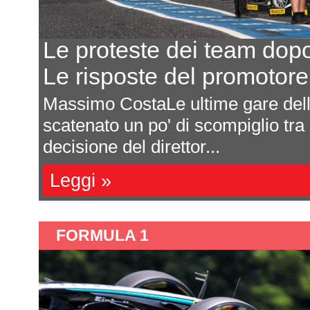
Eurocup-5, il progetto pr
8 team, 5 eventi, 100.000
In seguito all'annuncio della Euro
Federazione Reale Spagnola Moto
campionato ha c...
Leggi »
FORMULA 1