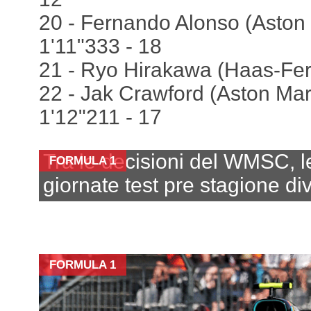
20 - Fernando Alonso (Aston
1'11"333 - 18
21 - Ryo Hirakawa (Haas-Ferr
22 - Jak Crawford (Aston Mar
1'12"211 - 17
Tra le decisioni del WMSC, l
FORMULA 1
giornate test pre stagione d
FORMULA 1