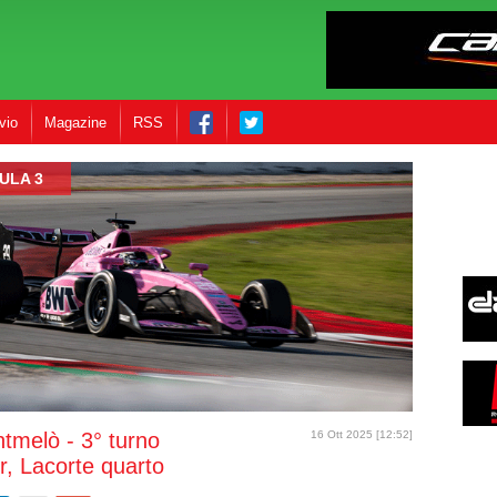
vio
Magazine
RSS
ULA 3
tmelò - 3° turno
16 Ott 2025 [12:52]
r, Lacorte quarto