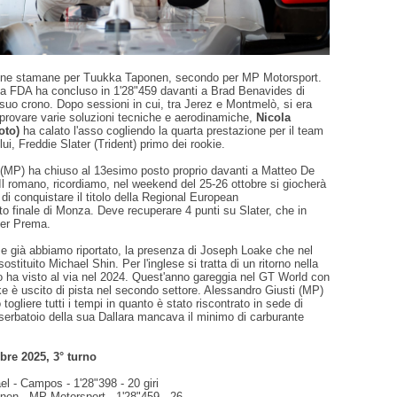
one stamane per Tuukka Taponen, secondo per MP Motorsport.
lla FDA ha concluso in 1'28"459 davanti a Brad Benavides di
 suo crono. Dopo sessioni in cui, tra Jerez e Montmelò, si era
 provare varie soluzioni tecniche e aerodinamiche,
Nicola
oto)
ha calato l'asso cogliendo la quarta prestazione per il team
ui, Freddie Slater (Trident) primo dei rookie.
 (MP) ha chiuso al 13esimo posto proprio davanti a Matteo De
 Il romano, ricordiamo, nel weekend del 25-26 ottobre si giocherà
 di conquistare il titolo della Regional European
o finale di Monza. Deve recuperare 4 punti su Slater, che in
per Prema.
me già abbiamo riportato, la presenza di Joseph Loake che nel
stituito Michael Shin. Per l'inglese si tratta di un ritorno nella
o ha visto al via nel 2024. Quest'anno gareggia nel GT World con
e è uscito di pista nel secondo settore. Alessandro Giusti (MP)
 togliere tutti i tempi in quanto è stato riscontrato in sede di
 serbatoio della sua Dallara mancava il minimo di carburante
bre 2025, 3° turno
el - Campos - 1'28"398 - 20 giri
nen - MP Motorsport - 1'28"459 - 26