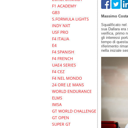
F1 ACADEMY
GB3
Massimo Costa
S.FORMULA LIGHTS
Squalificato nel
INDY NXT
sua Dallara era 
USF PRO
verifica, primo n
gli interessi po
F4 ITALIA
tempo di questa 
E4
riferimento rim
nella iniziale s
F4 SPANISH
F4 FRENCH
UAE4 SERIES
F4 CEZ
F4 NEL MONDO
24 ORE LE MANS
WORLD ENDURANCE
ELMS
IMSA
GT WORLD CHALLENGE
GT OPEN
SUPER GT