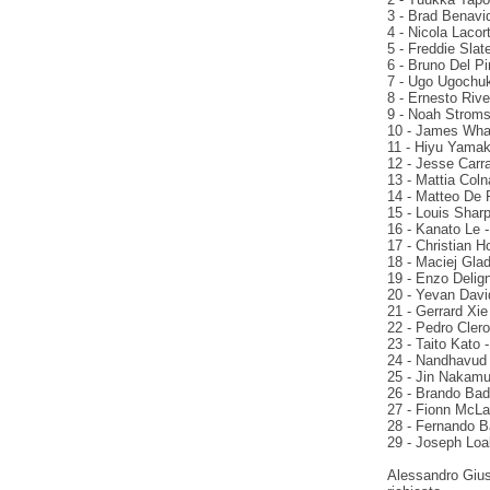
3 - Brad Benavid
4 - Nicola Lacor
5 - Freddie Slate
6 - Bruno Del Pi
7 - Ugo Ugochuk
8 - Ernesto Rive
9 - Noah Stromst
10 - James Whar
11 - Hiyu Yamak
12 - Jesse Carr
13 - Mattia Coln
14 - Matteo De P
15 - Louis Sharp
16 - Kanato Le -
17 - Christian H
18 - Maciej Glad
19 - Enzo Delign
20 - Yevan David
21 - Gerrard Xie
22 - Pedro Clero
23 - Taito Kato 
24 - Nandhavud 
25 - Jin Nakamur
26 - Brando Bado
27 - Fionn McLau
28 - Fernando Ba
29 - Joseph Loak
Alessandro Gius