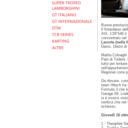
SUPER TROFEO
LAMBORGHINI
GT ITALIANO
GT INTERNAZIONALE
Buona prestazi
DTM
Il finlandese de
AIX, 1'28"546 il
TCR SERIES
concentrato nel
KARTING
Lacorte (nella f
Dams. Dietro di l
ALTRE
Mattia Colnaghi
Palo di Trident.
tutto per tentare
nell'appuntament
Regional corre 
Da rilevare, co
team Hitech ha so
Formula 3 che l
Garage 59. Loak
si è invece visto
verifica che nel
richiesto.
Giovedì 16 otto
1 - Theophile Na
2 - Tuukka Tapo