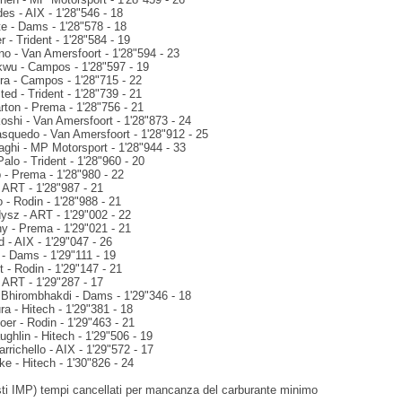
es - AIX - 1'28"546 - 18
te - Dams - 1'28"578 - 18
r - Trident - 1'28"584 - 19
no - Van Amersfoort - 1'28"594 - 23
wu - Campos - 1'28"597 - 19
ra - Campos - 1'28"715 - 22
ed - Trident - 1'28"739 - 21
ton - Prema - 1'28"756 - 21
oshi - Van Amersfoort - 1'28"873 - 24
asquedo - Van Amersfoort - 1'28"912 - 25
aghi - MP Motorsport - 1'28"944 - 33
alo - Trident - 1'28"960 - 20
 - Prema - 1'28"980 - 22
 ART - 1'28"987 - 21
o - Rodin - 1'28"988 - 21
ysz - ART - 1'29"002 - 22
y - Prema - 1'29"021 - 21
 - AIX - 1'29"047 - 26
 - Dams - 1'29"111 - 19
t - Rodin - 1'29"147 - 21
- ART - 1'29"287 - 17
Bhirombhakdi - Dams - 1'29"346 - 18
a - Hitech - 1'29"381 - 18
er - Rodin - 1'29"463 - 21
ghlin - Hitech - 1'29"506 - 19
rrichello - AIX - 1'29"572 - 17
e - Hitech - 1'30"826 - 24
ti IMP) tempi cancellati per mancanza del carburante minimo