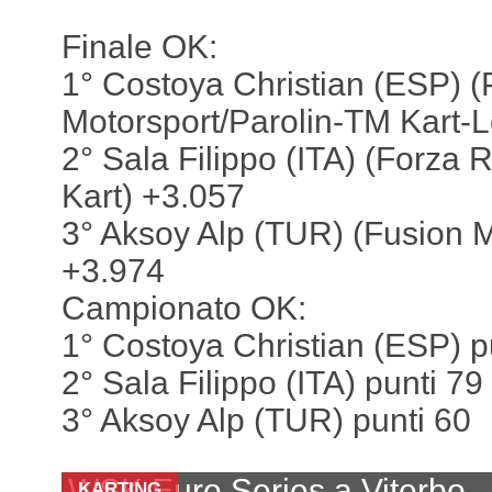
Finale OK:
1° Costoya Christian (ESP) (
Motorsport/Parolin-TM Kart-L
2° Sala Filippo (ITA) (Forza 
Kart) +3.057
3° Aksoy Alp (TUR) (Fusion 
+3.974
Campionato OK:
1° Costoya Christian (ESP) p
2° Sala Filippo (ITA) punti 79
3° Aksoy Alp (TUR) punti 60
WSK Euro Series a Viterbo
KARTING