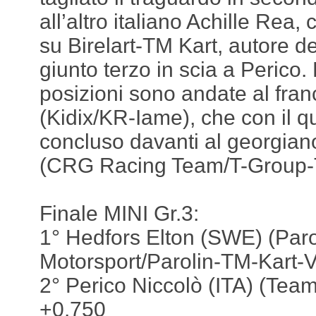
all’altro italiano Achille Rea,
su Birelart-TM Kart, autore de
giunto terzo in scia a Perico. 
posizioni sono andate al fra
(Kidix/KR-Iame), che con il q
concluso davanti al georgia
(CRG Racing Team/T-Group-
Finale MINI Gr.3:
1° Hedfors Elton (SWE) (Paro
Motorsport/Parolin-TM-Kart-V
2° Perico Niccolò (ITA) (Tea
+0.750