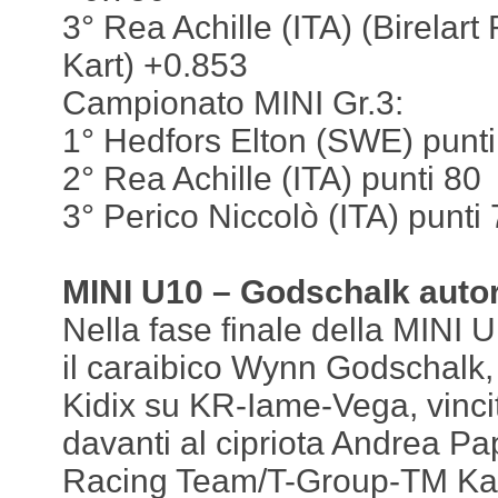
3° Rea Achille (ITA) (Birelart
Kart) +0.853
Campionato MINI Gr.3:
1° Hedfors Elton (SWE) punti
2° Rea Achille (ITA) punti 80
3° Perico Niccolò (ITA) punti
MINI U10 – Godschalk autore
Nella fase finale della MINI U
il caraibico Wynn Godschalk, 
Kidix su KR-Iame-Vega, vincit
davanti al cipriota Andrea 
Racing Team/T-Group-TM Kart