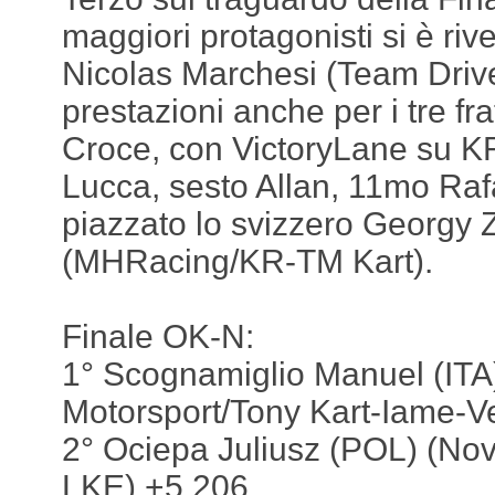
maggiori protagonisti si è rivel
Nicolas Marchesi (Team Driv
prestazioni anche per i tre frat
Croce, con VictoryLane su K
Lucca, sesto Allan, 11mo Rafa
piazzato lo svizzero Georgy 
(MHRacing/KR-TM Kart).
Finale OK-N:
1° Scognamiglio Manuel (ITA)
Motorsport/Tony Kart-Iame-Ve
2° Ociepa Juliusz (POL) (Nov
LKE) +5.206