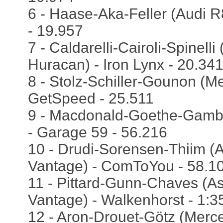
6 - Haase-Aka-Feller (Audi R
- 19.957
7 - Caldarelli-Cairoli-Spinell
Huracan) - Iron Lynx - 20.34
8 - Stolz-Schiller-Gounon (
GetSpeed - 25.511
9 - Macdonald-Goethe-Gamb
- Garage 59 - 56.216
10 - Drudi-Sorensen-Thiim (A
Vantage) - ComToYou - 58.1
11 - Pittard-Gunn-Chaves (As
Vantage) - Walkenhorst - 1:3
12 - Aron-Drouet-Götz (Merc