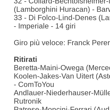
32 - Collard-Bechtolsheimer-
(Lamborghini Huracan) - Barwe
33 - Di Folco-Lind-Denes (L
- Imperiale - 14 giri
Giro più veloce: Franck Pere
Ritirati
Beretta-Maini-Owega (Merce
Koolen-Jakes-Van Uitert (Ast
- ComToYou
Andlauer-Niederhauser-Mülle
Rutronik
Patrese-Moncini-Ferrari (Audi