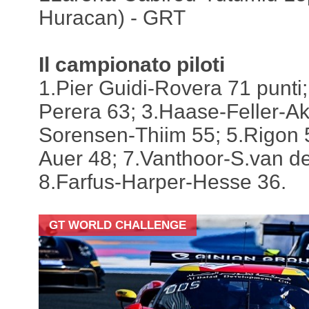
Huracan) - GRT
Il campionato piloti
1.Pier Guidi-Rovera 71 punti
Perera 63; 3.Haase-Feller-Ak
Sorensen-Thiim 55; 5.Rigon 
Auer 48; 7.Vanthoor-S.van de
8.Farfus-Harper-Hesse 36.
GT WORLD CHALLENGE