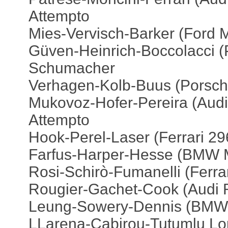
Attempto
Mies-Vervisch-Barker (Ford M
Güven-Heinrich-Boccolacci (
Schumacher
Verhagen-Kolb-Buus (Porsch
Mukovoz-Hofer-Pereira (Audi 
Attempto
Hook-Perel-Laser (Ferrari 296
Farfus-Harper-Hesse (BMW 
Rosi-Schirò-Fumanelli (Ferrar
Rougier-Gachet-Cook (Audi 
Leung-Sowery-Dennis (BMW 
LLarena-Cabirou-Tutumlu Lo