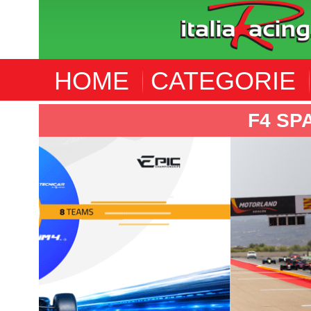
HOME
CATEGORIE
F4 SPANISH