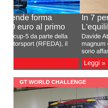
In 7 per un posto al sole
L'equilibrio che persiste
a
Davide Attanasio - FotocarÈ rima
l
magnum di corse, di appuntamenti 
sono affastella...
Leggi »
GT WORLD CHALLENGE