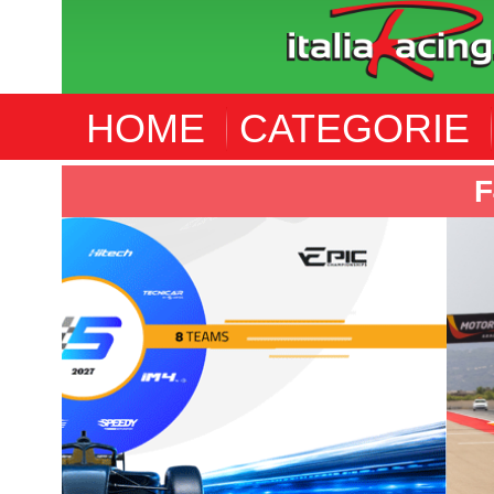
HOME
CATEGORIE
F4 SPANISH