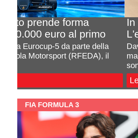
In 7 per un posto al sole
L'equilibrio che persiste
a
Davide Attanasio - FotocarÈ rima
l
magnum di corse, di appuntamenti 
sono affastella...
Leggi »
FIA FORMULA 3