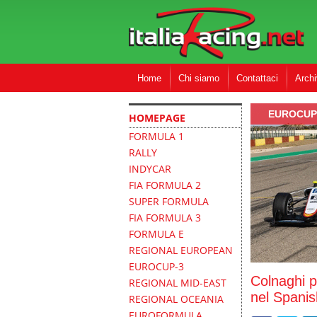
Home
Chi siamo
Contattaci
Archi
EUROCUP
HOMEPAGE
FORMULA 1
RALLY
INDYCAR
FIA FORMULA 2
SUPER FORMULA
FIA FORMULA 3
FORMULA E
REGIONAL EUROPEAN
EUROCUP-3
Colnaghi p
REGIONAL MID-EAST
nel Spani
REGIONAL OCEANIA
EUROFORMULA