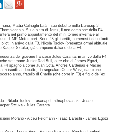
a
imana, Mattia Colnaghi farà il suo debutto nella Eurocup-3
Championship. Sulla pista di Jerez, il neo campione della F4
enterà nel primo appuntamento del mini torneo invernale al
tuus di MP Motorsport. Sono 25 gli iscritti, numerosi i debuttanti
i piloti in arrivo dalla F3, Nikola Tsolov (presenza ormai abituale
 e Kacper Sztuka, già campione italiano della F4.
presenza del giovane francese Jules Caranta, in arrivo dalla F4
oche settimane Junior Red Bull, oltre che di James Egozi,
lla F4 spagnola come Juan Cota, Andres Cardenas e Maciej
 altri iscritti al debutto, da segnalare Oscar Wurz, campione
corso anno, fratello di Charlie (che corre in F3) e figlio dell'ex
o - Nikola Tsolov - Tasanapol Inthraphuvasak - Jesse
acper Sztuka - Jules Caranta
ciano Morano - Alceu Feldmann - Isaac Barashi - James Egozi
ar Wurz - Lenny Ried - Victoria Blokhina - Preston Lambert