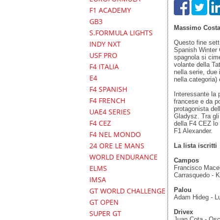
F1 ACADEMY
GB3
Massimo Cost
S.FORMULA LIGHTS
Questo fine sett
INDY NXT
Spanish Winter 
USF PRO
spagnola si cim
volante della Ta
F4 ITALIA
nella serie, due 
E4
nella categoria)
F4 SPANISH
Interessante la 
F4 FRENCH
francese e da p
protagonista de
UAE4 SERIES
Gladysz. Tra gli
F4 CEZ
della F4 CEZ lo s
F1 Alexander.
F4 NEL MONDO
24 ORE LE MANS
La lista iscritti
WORLD ENDURANCE
Campos
ELMS
Francisco Maced
Carrasquedo - K
IMSA
Palou
GT WORLD CHALLENGE
Adam Hideg - Lu
GT OPEN
Drivex
SUPER GT
Juan Cota - Osc