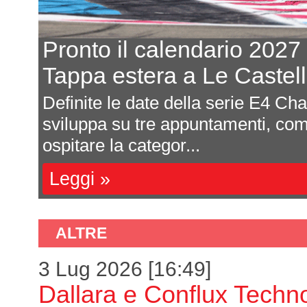
to il calendario 2027
a estera a Le Castellet
te le date della serie E4 Championship c
pa su tre appuntamenti, come da tradizi
e la categor...
 »
ALTRE
3 Lug 2026 [16:49]
Dallara e Conflux Techn