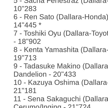
5 - Sacha Fenestraz (Dallara-
10"283
6 - Ren Sato (Dallara-Honda)
14"445 *
7 - Toshiki Oyu (Dallara-Toyo
- 18"902
8 - Kenta Yamashita (Dallara
19"713
9 - Tadasuke Makino (Dallar
Dandelion - 20"433
10 - Kazuya Oshima (Dallara-
21"181
11 - Sena Sakaguchi (Dallara
Cerumo/Inging - 21"724