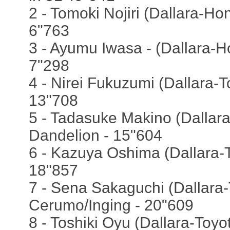
2 - Tomoki Nojiri (Dallara-Ho
6"763
3 - Ayumu Iwasa - (Dallara-H
7"298
4 - Nirei Fukuzumi (Dallara-
13"708
5 - Tadasuke Makino (Dallar
Dandelion - 15"604
6 - Kazuya Oshima (Dallara-T
18"857
7 - Sena Sakaguchi (Dallara-
Cerumo/Inging - 20"609
8 - Toshiki Oyu (Dallara-Toyo