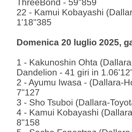
ThreeBond - 59"859
22 - Kamui Kobayashi (Dalla
1'18"385
Domenica 20 luglio 2025, g
1 - Kakunoshin Ohta (Dallara
Dandelion - 41 giri in 1.06'1
2 - Ayumu Iwasa - (Dallara-H
7"127
3 - Sho Tsuboi (Dallara-Toyot
4 - Kamui Kobayashi (Dallar
8"158