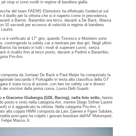
 pit stop si sono svolti in regime di bandiera gialla.
orsche del team FAEMS Ebimotors ha effettuato l'undercut sul
on il duello per la vittoria che si è riaperto come in precedenza,
avanti a Barros. Barambio era terzo, davanti a De Back, Massa
con 10 secondi per eccesso di velocità in regime di bandiera
 Laurini.
o si è verificato al 17° giro, quando Tincescu e Monteiro sono
to, costringendo la safety car a rientrare per due giri. Negli ultimi
 Barros ha tentato in tutti i modi di superare Luvisi, senza
k è risalito fino al terzo posto, davanti a Pedrini e Barambio,
egoria Pro-Am.
omposta da Jurriaan De Back e Paul Meijer ha conquistato la
agionale lasciando il Portogallo in testa alla classifica della GT
ara è stata ricca di azione, con ben tre safety car e diversi
elli dei vincitori della prima corsa, Luvisi-Delli Guanti.
o e Giacomo Giubergia (GDL Racing), nella foto sotto,
hanno
o posto e vinto nella categoria Am, mentre Diego Stifner-Laurini
rt) si è aggiudicato la vittoria. Nella categoria Pro-Am, il
ato alla coppia HWM composta da Lars Zaenen e Fgani Salubre,
alità post-gara ha colpito i giovani brasiliani dell'AF Motorsport,
 Felipe Massa Jr.