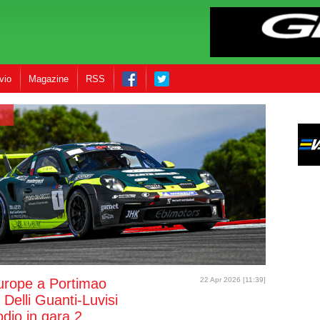
vio
Magazine
RSS
rope a Portimao
22 Apr 2026 [11:39]
Delli Guanti-Luvisi
dio in gara 2