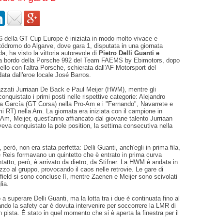
6 della GT Cup Europe è iniziata in modo molto vivace e
utódromo do Algarve, dove gara 1, disputata in una giornata
a, ha visto la vittoria autorevole di
Pietro Delli Guanti e
 a bordo della Porsche 992 del Team FAEMS by Ebimotors, dopo
ello con l'altra Porsche, schierata dall'AF Motorsport del
data dall'eroe locale José Barros.
azzati Jurriaan De Back e Paul Meijer (HWM), mentre gli
onquistato i primi posti nelle rispettive categorie: Alejandro
a García (GT Corsa) nella Pro-Am e i "Fernando", Navarrete e
 RT) nella Am. La giornata era iniziata con il campione in
-Am, Meijer, quest'anno affiancato dal giovane talento Jurriaan
va conquistato la pole position, la settima consecutiva nella
però, non era stata perfetta: Delli Guanti, anch'egli in prima fila,
 Reis formavano un quintetto che è entrato in prima curva
ontatto, però, è arrivato da dietro, da Stifner. La HWM è andata in
zo al gruppo, provocando il caos nelle retrovie. Le gare di
ield si sono concluse lì, mentre Zaenen e Meijer sono scivolati
lia.
 a superare Delli Guanti, ma la lotta tra i due è continuata fino al
ndo la safety car è dovuta intervenire per soccorrere la LMR di
n pista. È stato in quel momento che si è aperta la finestra per il