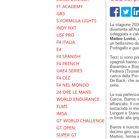
F1 ACADEMY
GB3
S.FORMULA LIGHTS
La stagione 202
INDY NXT
divertente all'A
soleggiata e cald
USF PRO
Matteo Luvisi
,
F4 ITALIA
un bellissimo du
Portogallo e gui
E4
F4 SPANISH
Terzi si sono pi
spagnoli hanno c
F4 FRENCH
Barambio e Borj
UAE4 SERIES
Pedrera (Tsunami
carica della Pro
F4 CEZ
De Back, che ave
F4 NEL MONDO
serie.
24 ORE LE MANS
La sua partenza, 
WORLD ENDURANCE
Garcia, Barros e
affiancato. Il c
ELMS
testacoda in mez
IMSA
Longoni e Stansf
in fondo alla grig
GT WORLD CHALLENGE
Barros è riuscito
GT OPEN
decimo giro, qua
SUPER GT
Martins, ferma i