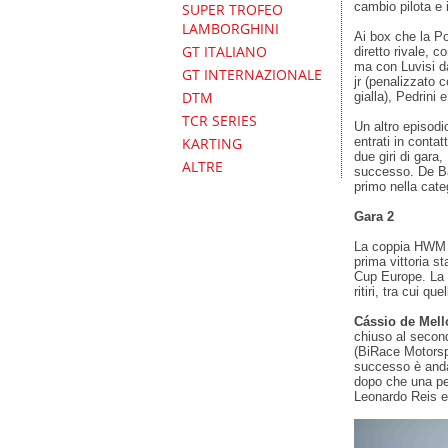
cambio pilota e i
SUPER TROFEO
LAMBORGHINI
Ai box che la P
GT ITALIANO
diretto rivale, c
ma con Luvisi d
GT INTERNAZIONALE
jr (penalizzato 
DTM
gialla), Pedrini e
TCR SERIES
Un altro episodi
entrati in contat
KARTING
due giri di gara,
ALTRE
successo. De Bac
primo nella cat
Gara 2
La coppia HWM c
prima vittoria st
Cup Europe. La g
ritiri, tra cui qu
Cássio de Mell
chiuso al second
(BiRace Motorspo
successo è and
dopo che una pen
Leonardo Reis e