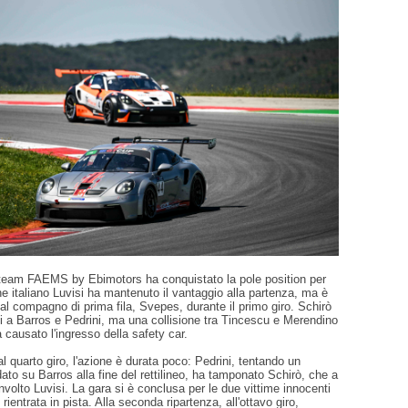
team FAEMS by Ebimotors ha conquistato la pole position per
ne italiano Luvisi ha mantenuto il vantaggio alla partenza, ma è
al compagno di prima fila, Svepes, durante il primo giro. Schirò
i a Barros e Pedrini, ma una collisione tra Tincescu e Merendino
a causato l'ingresso della safety car.
al quarto giro, l'azione è durata poco: Pedrini, tentando un
to su Barros alla fine del rettilineo, ha tamponato Schirò, che a
nvolto Luvisi. La gara si è conclusa per le due vittime innocenti
 rientrata in pista. Alla seconda ripartenza, all'ottavo giro,