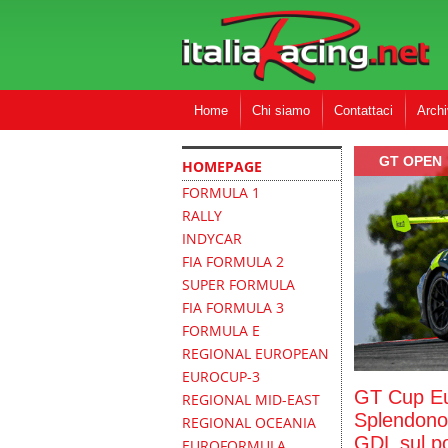
Home
Chi siamo
Contattaci
Archi
GT OPEN
HOMEPAGE
FORMULA 1
RALLY
INDYCAR
FIA FORMULA 2
SUPER FORMULA
FIA FORMULA 3
FORMULA E
REGIONAL EUROPEAN
EUROCUP-3
GT Cup Eu
REGIONAL MID-EAST
Splendono 
REGIONAL OCEANIA
GDL sul po
EUROFORMULA