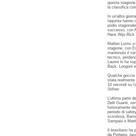
questa stagione 
la classifica con
In un'altra gior
Iaquinta hanno c
podio stagionale.
successo, con A
Hans Wijs-Rick 
Matteo Luvisi si
stagione, con Evg
mantenuto il van
tecnico, perdend
Laurini lo ha su
Back, Longoni e
Qualche goccia d
stata realmente 
10 secondi su Ia
Stifner.
L'ultima parte d
Delli Guanti, se
furiosamente dal
periodo di safet
scivolosa, Barr
Sampaio e Martin
Il brasiliano ha
da Pinheiro, la