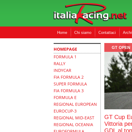
Home
Chi siamo
Contattaci
Archi
GT OPEN
HOMEPAGE
FORMULA 1
RALLY
INDYCAR
FIA FORMULA 2
SUPER FORMULA
FIA FORMULA 3
FORMULA E
REGIONAL EUROPEAN
EUROCUP-3
GT Cup Eu
REGIONAL MID-EAST
Vittoria pe
REGIONAL OCEANIA
GDL al top
EUROFORMULA