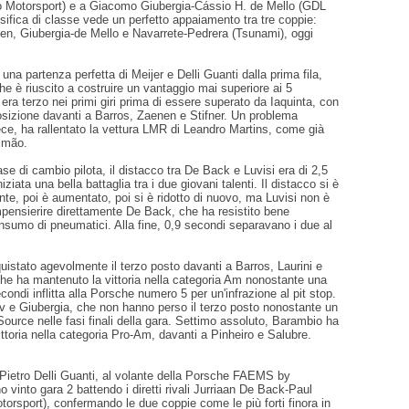
 Motorsport) e a Giacomo Giubergia-Cássio H. de Mello (GDL
sifica di classe vede un perfetto appaiamento tra tre coppie:
den, Giubergia-de Mello e Navarrete-Pedrera (Tsunami), oggi
una partenza perfetta di Meijer e Delli Guanti dalla prima fila,
he è riuscito a costruire un vantaggio mai superiore ai 5
era terzo nei primi giri prima di essere superato da Iaquinta, con
osizione davanti a Barros, Zaenen e Stifner. Un problema
ce, ha rallentato la vettura LMR di Leandro Martins, come già
imão.
se di cambio pilota, il distacco tra De Back e Luvisi era di 2,5
iziata una bella battaglia tra i due giovani talenti. Il distacco si è
nte, poi è aumentato, poi si è ridotto di nuovo, ma Luvisi non è
mpensierire direttamente De Back, che ha resistito bene
nsumo di pneumatici. Alla fine, 0,9 secondi separavano i due al
istato agevolmente il terzo posto davanti a Barros, Laurini e
he ha mantenuto la vittoria nella categoria Am nonostante una
condi inflitta alla Porsche numero 5 per un'infrazione al pit stop.
v e Giubergia, che non hanno perso il terzo posto nonostante un
ource nelle fasi finali della gara. Settimo assoluto, Barambio ha
ittoria nella categoria Pro-Am, davanti a Pinheiro e Salubre.
 Pietro Delli Guanti, al volante della Porsche FAEMS by
 vinto gara 2 battendo i diretti rivali Jurriaan De Back-Paul
rsport), confermando le due coppie come le più forti finora in