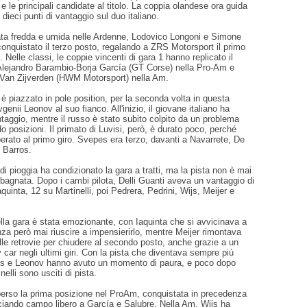
e le principali candidate al titolo. La coppia olandese ora guida
 dieci punti di vantaggio sul duo italiano.
nata fredda e umida nelle Ardenne, Lodovico Longoni e Simone
onquistato il terzo posto, regalando a ZRS Motorsport il primo
 Nelle classi, le coppie vincenti di gara 1 hanno replicato il
lejandro Barambio-Borja García (GT Corse) nella Pro-Am e
Van Zijverden (HWM Motorsport) nella Am.
 è piazzato in pole position, per la seconda volta in questa
enii Leonov al suo fianco. All'inizio, il giovane italiano ha
taggio, mentre il russo è stato subito colpito da un problema
o posizioni. Il primato di Luvisi, però, è durato poco, perché
perato al primo giro. Svepes era terzo, davanti a Navarrete, De
 Barros.
i pioggia ha condizionato la gara a tratti, ma la pista non è mai
bagnata. Dopo i cambi pilota, Delli Guanti aveva un vantaggio di
quinta, 12 su Martinelli, poi Pedrera, Pedrini, Wijs, Meijer e
ella gara è stata emozionante, con Iaquinta che si avvicinava a
nza però mai riuscire a impensierirlo, mentre Meijer rimontava
le retrovie per chiudere al secondo posto, anche grazie a un
y car negli ultimi giri. Con la pista che diventava sempre più
os e Leonov hanno avuto un momento di paura, e poco dopo
elli sono usciti di pista.
 perso la prima posizione nel ProAm, conquistata in precedenza
sciando campo libero a García e Salubre. Nella Am, Wijs ha