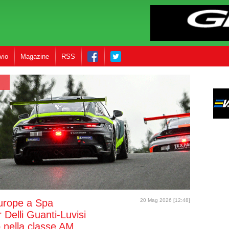
vio
Magazine
RSS
rope a Spa
20 Mag 2026 [12:48]
r Delli Guanti-Luvisi
 nella classe AM