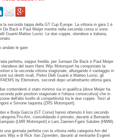
a la seconda tappa della GT Cup Europe. La vittoria in gara 1 è
an De Back e Paul Meijer mentre nella seconda corsa si sono
elli Guanti-Matteo Luvisi. Le due coppie, olandese e italiana,
ionato.
 andate le gare
nata perfetta, seppur fredda, per Jurriaan De Back e Paul Meijer
a olandese del team Hans Wijs Motorsport ha conquistato la
ition e la seconda vittoria stagionale, allungando il vantaggio in
unti sui diretti rivali, Pietro Delli Guanti e Matteo Luvisi, gli
m FAEMS by Ebimotors, secondi dopo un'altrettanto ottima gara.
i due contendenti è stato minimo sia in qualifica (dove Meijer ha
seconda pole position stagionale e l'ottava consecutiva) che in
ione dell'alto livello di competitività tra le due coppie. Terzi al
ngoni e Simone Iaquinta (ZRS Motorsport).
bio e Borja García (GT Corse) hanno ottenuto il loro secondo
categoria Pro-Am, consolidando il primato, davanti a Bernardo
 Sampaio (LMR Motorsport) e Lars Zaenen-Fgani Salubre (HWM).
una giornata perfetta con la vittoria nella categoria Am del
ans Wijs e di Rick Van Zijverden, davanti al rientrante Evgenii