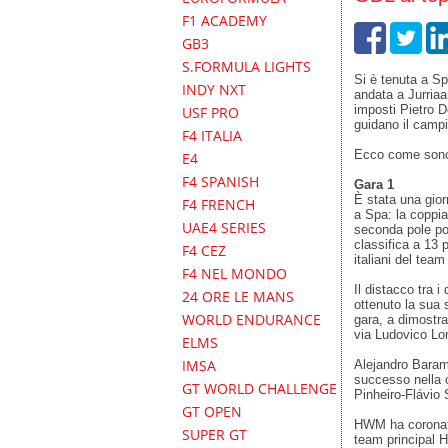
F1 ACADEMY
GB3
S.FORMULA LIGHTS
Si è tenuta a Sp
INDY NXT
andata a Jurria
imposti Pietro D
USF PRO
guidano il camp
F4 ITALIA
Ecco come sono
E4
F4 SPANISH
Gara 1
È stata una gior
F4 FRENCH
a Spa: la coppi
UAE4 SERIES
seconda pole pos
classifica a 13 p
F4 CEZ
italiani del tea
F4 NEL MONDO
Il distacco tra 
24 ORE LE MANS
ottenuto la sua 
WORLD ENDURANCE
gara, a dimostraz
via Ludovico Lo
ELMS
IMSA
Alejandro Baram
successo nella 
GT WORLD CHALLENGE
Pinheiro-Flávio
GT OPEN
HWM ha coronato 
SUPER GT
team principal H