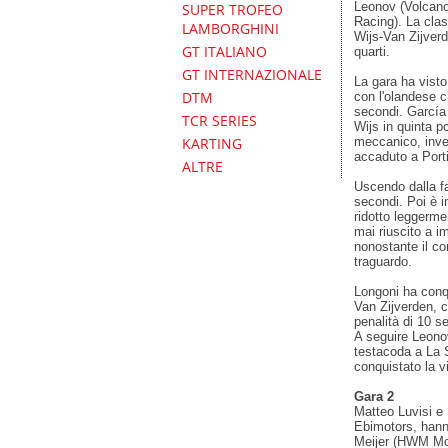
Leonov (Volcano
SUPER TROFEO
Racing). La clas
LAMBORGHINI
Wijs-Van Zijver
GT ITALIANO
quarti.
GT INTERNAZIONALE
La gara ha visto 
DTM
con l'olandese c
secondi. García 
TCR SERIES
Wijs in quinta p
meccanico, inve
KARTING
accaduto a Port
ALTRE
Uscendo dalla fa
secondi. Poi è in
ridotto leggerme
mai riuscito a i
nonostante il co
traguardo.
Longoni ha conqu
Van Zijverden, c
penalità di 10 se
A seguire Leono
testacoda a La S
conquistato la v
Gara 2
Matteo Luvisi e
Ebimotors, hanno
Meijer (HWM Moto