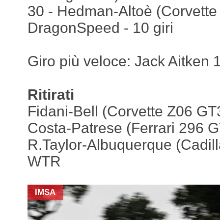
30 - Hedman-Altoè (Corvette
DragonSpeed - 10 giri
Giro più veloce: Jack Aitken 
Ritirati
Fidani-Bell (Corvette Z06 GT3
Costa-Patrese (Ferrari 296 
R.Taylor-Albuquerque (Cadill
WTR
IMSA