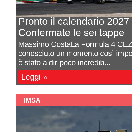
Ford: prove al banco per i
dei primi test al Paul Ri
Michele Montesano Ford continua 
 2026
ampi passi al ritorno nella class
con la sua Hypercar....
Leggi »
IMSA