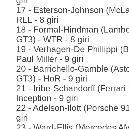
giri
17 - Esterson-Johnson (McL
RLL - 8 giri
18 - Formal-Hindman (Lambo
GT3) - WTR - 8 giri
19 - Verhagen-De Phillippi 
Paul Miller - 9 giri
20 - Barrichello-Gamble (Ast
GT3) - HoR - 9 giri
21 - Iribe-Schandorff (Ferrari
Inception - 9 giri
22 - Adelson-Ilott (Porsche 9
giri
23 - Ward-Ellis (Mercedes 