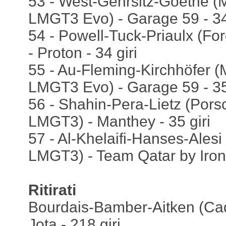
53 - West-Gehrsitz-Goethe 
LMGT3 Evo) - Garage 59 - 34 
54 - Powell-Tuck-Priaulx (F
- Proton - 34 giri
55 - Au-Fleming-Kirchhöfer 
LMGT3 Evo) - Garage 59 - 35 
56 - Shahin-Pera-Lietz (Por
LMGT3) - Manthey - 35 giri
57 - Al-Khelaifi-Hanses-Ale
LMGT3) - Team Qatar by Iron 
Ritirati
Bourdais-Bamber-Aitken (Cadi
Jota - 218 giri