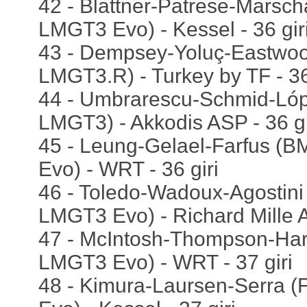
42 - Blattner-Patrese-Marscha
LMGT3 Evo) - Kessel - 36 gir
43 - Dempsey-Yoluç-Eastwoo
LMGT3.R) - Turkey by TF - 36
44 - Umbrarescu-Schmid-Ló
LMGT3) - Akkodis ASP - 36 gi
45 - Leung-Gelael-Farfus 
Evo) - WRT - 36 giri
46 - Toledo-Wadoux-Agostini 
LMGT3 Evo) - Richard Mille A
47 - McIntosh-Thompson-Ha
LMGT3 Evo) - WRT - 37 giri
48 - Kimura-Laursen-Serra (