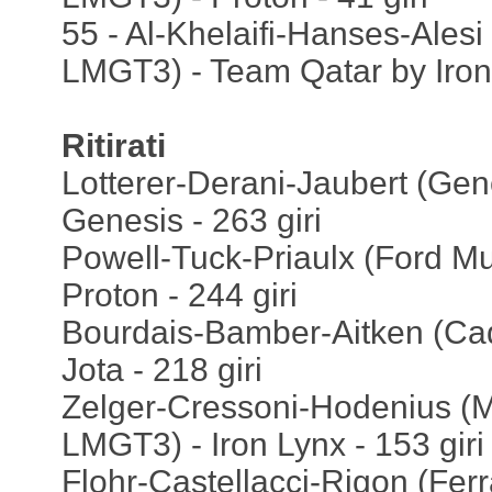
55 - Al-Khelaifi-Hanses-Ale
LMGT3) - Team Qatar by Iron 
Ritirati
Lotterer-Derani-Jaubert (Ge
Genesis - 263 giri
Powell-Tuck-Priaulx (Ford M
Proton - 244 giri
Bourdais-Bamber-Aitken (Cadi
Jota - 218 giri
Zelger-Cressoni-Hodenius 
LMGT3) - Iron Lynx - 153 giri
Flohr-Castellacci-Rigon (Fe