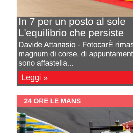
Ecco il calendario 2027
Ultima prova a Montmelò
are
Saranno sette appuntamenti tutti da
e si
Formula 4 italiana 2027. La ricca s
una impor...
Leggi »
24 ORE LE MANS