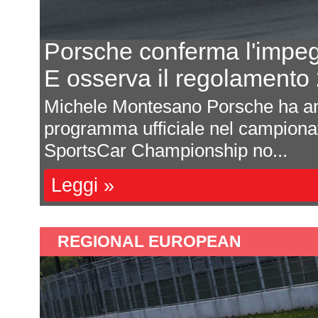
nel 2027
Portland - Quali
30 del WEC
Rosenqvist batt
to che il
Carlo Luciani A distan
MSA WeatherTech
appuntamento di Nash
nuovamente in pista pe
Leggi »
REGIONAL EUROPEAN