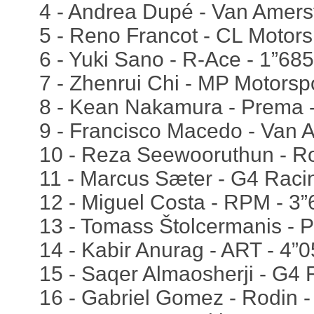
4 - Andrea Dupé - Van Amersf
5 - Reno Francot - CL Motors
6 - Yuki Sano - R-Ace - 1”685
7 - Zhenrui Chi - MP Motorspo
8 - Kean Nakamura - Prema 
9 - Francisco Macedo - Van A
10 - Reza Seewooruthun - Ro
11 - Marcus Sæter - G4 Raci
12 - Miguel Costa - RPM - 3”
13 - Tomass Štolcermanis - 
14 - Kabir Anurag - ART - 4”
15 - Saqer Almaosherji - G4 
16 - Gabriel Gomez - Rodin -